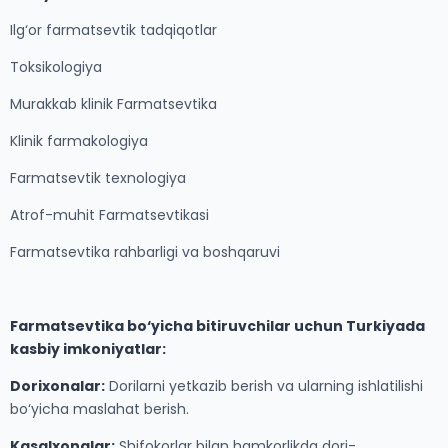
Ilg‘or farmatsevtik tadqiqotlar
Toksikologiya
Murakkab klinik Farmatsevtika
Klinik farmakologiya
Farmatsevtik texnologiya
Atrof-muhit Farmatsevtikasi
Farmatsevtika rahbarligi va boshqaruvi
Farmatsevtika bo‘yicha bitiruvchilar uchun Turkiyada
kasbiy imkoniyatlar:
Dorixonalar:
Dorilarni yetkazib berish va ularning ishlatilishi
bo‘yicha maslahat berish.
Kasalxonalar:
Shifokorlar bilan hamkorlikda dori-