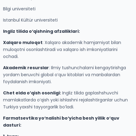
Bilgi universiteti
Istanbul Kültür universiteti
Ingliz tilida o‘qishning afzalliklari:
Xalqaro muloqot
: Xalqaro akademik hamjamiyat bilan
muloqotni osonlashtiradi va xalqaro ish imkoniyatlarini
ochadi.
Akademik resurslar
: Ilmiy tushunchalarni kengaytirishga
yordam beruvchi global o‘quv kitoblari va manbalardan
foydalanish imkoniyati.
Chet elda o’qish osonligi:
Ingliz tilida gaplashshuvchi
mamlakatlarda o‘qish yoki ishlashni rejalashtirganlar uchun
Turkiya yaxshi tayyorgarlik bo’ladi.
Farmatsevtika yo‘nalishi bo‘yicha besh yillik o‘quv
dasturi: