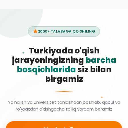
2000+ TALABAGA QO‘SHILING
Turkiyada o'qish
jarayoningizning
barcha
bosqichlarida
siz bilan
birgamiz
Yo'nalish va universitet tanlashdan boshlab, qabul va
ro'yxatdan o'tishgacha to'liq yordam beramiz