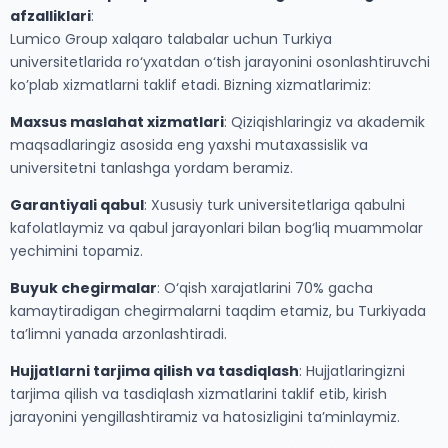
afzalliklari
:
Lumico Group xalqaro talabalar uchun Turkiya
universitetlarida ro‘yxatdan o‘tish jarayonini osonlashtiruvchi
ko’plab xizmatlarni taklif etadi. Bizning xizmatlarimiz:
Maxsus maslahat xizmatlari
: Qiziqishlaringiz va akademik
maqsadlaringiz asosida eng yaxshi mutaxassislik va
universitetni tanlashga yordam beramiz.
Garantiyali qabul
: Xususiy turk universitetlariga qabulni
kafolatlaymiz va qabul jarayonlari bilan bog‘liq muammolar
yechimini topamiz.
Buyuk chegirmalar
: O‘qish xarajatlarini 70% gacha
kamaytiradigan chegirmalarni taqdim etamiz, bu Turkiyada
ta’limni yanada arzonlashtiradi.
Hujjatlarni tarjima qilish va tasdiqlash
: Hujjatlaringizni
tarjima qilish va tasdiqlash xizmatlarini taklif etib, kirish
jarayonini yengillashtiramiz va hatosizligini ta’minlaymiz.