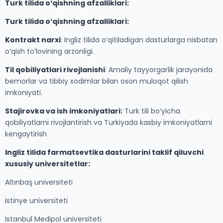
Turk tilida o‘qishning afzalliklari:
Turk tilida o‘qishning afzalliklari:
Kontrakt narxi
: Ingliz tilida o‘qitiladigan dasturlarga nisbatan
o‘qish to‘lovining arzonligi.
Til qobiliyatlari rivojlanishi
: Amaliy tayyorgarlik jarayonida
bemorlar va tibbiy xodimlar bilan oson muloqot qilish
imkoniyati.
Stajirovka va ish imkoniyatlari:
Turk tili bo‘yicha
qobiliyatlarni rivojlantirish va Turkiyada kasbiy imkoniyatlarni
kengaytirish
Ingliz tilida farmatsevtika dasturlarini taklif qiluvchi
xususiy universitetlar:
Altınbaş universiteti
Istinye universiteti
Istanbul Medipol universiteti