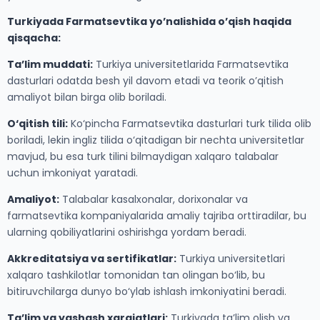
Turkiyada Farmatsevtika yo’nalishida o’qish haqida
qisqacha:
Ta’lim muddati:
Turkiya universitetlarida Farmatsevtika
dasturlari odatda besh yil davom etadi va teorik o’qitish
amaliyot bilan birga olib boriladi.
O‘qitish tili:
Ko‘pincha Farmatsevtika dasturlari turk tilida olib
boriladi, lekin ingliz tilida o‘qitadigan bir nechta universitetlar
mavjud, bu esa turk tilini bilmaydigan xalqaro talabalar
uchun imkoniyat yaratadi.
Amaliyot:
Talabalar kasalxonalar, dorixonalar va
farmatsevtika kompaniyalarida amaliy tajriba orttiradilar, bu
ularning qobiliyatlarini oshirishga yordam beradi.
Akkreditatsiya va sertifikatlar:
Turkiya universitetlari
xalqaro tashkilotlar tomonidan tan olingan bo‘lib, bu
bitiruvchilarga dunyo bo‘ylab ishlash imkoniyatini beradi.
Ta’lim va yashash xarajatlari:
Turkiyada ta’lim olish va