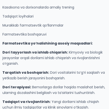
Kasalxona va dorixonalarda amaliy trening
Tadqiqot loyihalari
Murakkab farmatsevtik qo‘llanmalar
Farmatsevtika boshqaruvi
Farmatsevtika yo‘nalishining asosiy maqsadlari:
Dori tayyorlash va ishlab chiqarish:
Kimyoviy va biologik
jarayonlar orqali dorilarni ishlab chiqarish va rivojlantirishni
o‘rganish.
Tarqatish va boshqarish:
Dori vositalarini to‘g‘ri saqlash va
yetkazib berish jarayonini boshqarish.
Dori terapiyasi:
Bemorlarga dorilar haqida maslahat berish,
ularning dozalashini belgilash va ta’sirlarini tushuntirish.
Tadqiqot va rivojlantirish:
Yangi dorilarni ishlab chiqish
uchun ilmiy tadqiqotlar va klinik sinovlarni o‘tkazish.