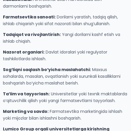
darmonlarni boshqarish.
Farmatsevtika sanoati:
Dorilarni yaratish, tadqiq qilish,
ishlab chiqarish yoki sifat nazorati bilan shug‘ullanish.
Tadqiqot va rivojlantirish:
Yangi dorilarni kashf etish va
ishlab chiqish.
Nazorat organlari:
Davlat idoralari yoki regulyator
tashkilotlarda ishlash.
Sog‘liqni saqlash bo‘yicha maslahatchi:
Maxsus
sohalarda, masalan, ovqatlanish yoki surunkali kasalliklarni
boshqarish bo‘yicha maslahat berish.
Ta’lim va tayyorlash:
Universitetlar yoki texnik maktablarda
o‘qituvchilik qilish yoki yangi farmatsevtlarni tayyorlash.
Marketing va savdo:
Farmatsevtika marketingida ishlash
yoki mijozlar bilan ishlashni boshqarish.
Lumico Group orqali universitetlarga kirishning