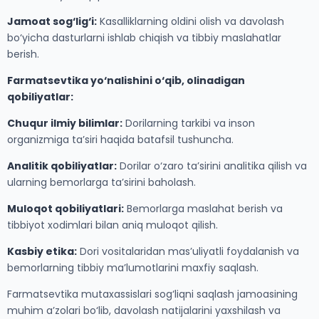
Jamoat sog‘lig‘i:
Kasalliklarning oldini olish va davolash
bo‘yicha dasturlarni ishlab chiqish va tibbiy maslahatlar
berish.
Farmatsevtika yo‘nalishini o‘qib, olinadigan
qobiliyatlar:
Chuqur ilmiy bilimlar:
Dorilarning tarkibi va inson
organizmiga ta’siri haqida batafsil tushuncha.
Analitik qobiliyatlar:
Dorilar o‘zaro ta’sirini analitika qilish va
ularning bemorlarga ta’sirini baholash.
Muloqot qobiliyatlari:
Bemorlarga maslahat berish va
tibbiyot xodimlari bilan aniq muloqot qilish.
Kasbiy etika:
Dori vositalaridan mas’uliyatli foydalanish va
bemorlarning tibbiy ma’lumotlarini maxfiy saqlash.
Farmatsevtika mutaxassislari sog‘liqni saqlash jamoasining
muhim a’zolari bo‘lib, davolash natijalarini yaxshilash va