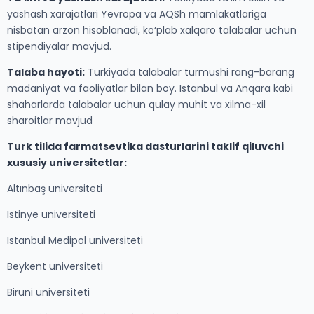
yashash xarajatlari Yevropa va AQSh mamlakatlariga
nisbatan arzon hisoblanadi, ko‘plab xalqaro talabalar uchun
stipendiyalar mavjud.
Talaba hayoti:
Turkiyada talabalar turmushi rang-barang
madaniyat va faoliyatlar bilan boy. Istanbul va Anqara kabi
shaharlarda talabalar uchun qulay muhit va xilma-xil
sharoitlar mavjud
Turk tilida farmatsevtika dasturlarini taklif qiluvchi
xususiy universitetlar:
Altınbaş universiteti
Istinye universiteti
Istanbul Medipol universiteti
Beykent universiteti
Biruni universiteti