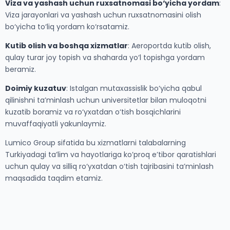
Viza va yashash uchun ruxsatnomasi bo‘yicha yordam
:
Viza jarayonlari va yashash uchun ruxsatnomasini olish
bo‘yicha to‘liq yordam ko‘rsatamiz.
Kutib olish va boshqa xizmatlar
: Aeroportda kutib olish,
qulay turar joy topish va shaharda yo‘l topishga yordam
beramiz.
Doimiy kuzatuv
: Istalgan mutaxassislik bo‘yicha qabul
qilinishni ta’minlash uchun universitetlar bilan muloqotni
kuzatib boramiz va ro‘yxatdan o‘tish bosqichlarini
muvaffaqiyatli yakunlaymiz.
Lumico Group sifatida bu xizmatlarni talabalarning
Turkiyadagi ta’lim va hayotlariga ko’proq e’tibor qaratishlari
uchun qulay va silliq ro‘yxatdan o‘tish tajribasini ta’minlash
maqsadida taqdim etamiz.