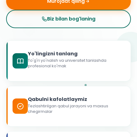
Murojaat qiling
Biz bilan bog'laning
Yo'lingizni tanlang
To'g'ri yo'nalish va universitet tanlashda
profesional ko'mak
Qabulni kafolatlaymiz
Tezlashtirilgan qabul jarayoni va maxsus
chegirmalar