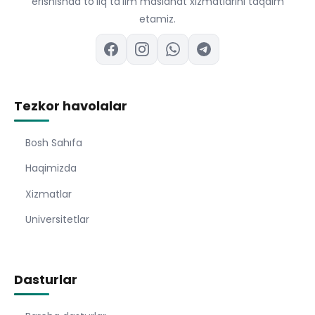
erishishda to'liq ta'lim maslahat xizmatlarini taqdim
etamiz.
Tezkor havolalar
Bosh Sahıfa
Haqimizda
Xizmatlar
Universitetlar
Dasturlar