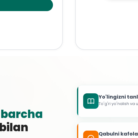
Yo'lingizni ta
To'g'ri yo'nalish va
g
barcha
 bilan
Qabulni kafol