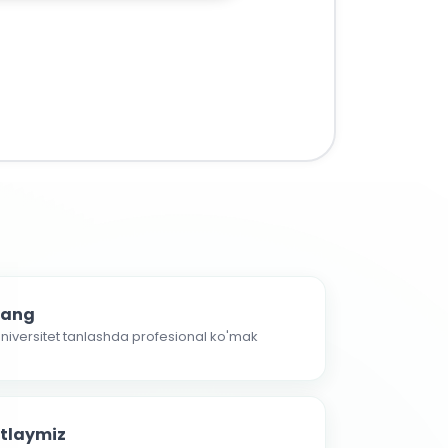
nlang
 universitet tanlashda profesional ko'mak
atlaymiz