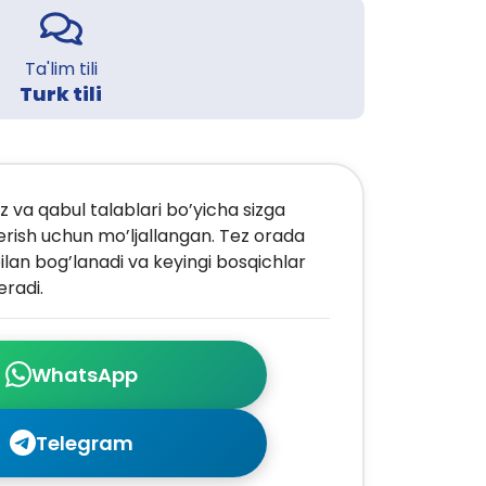
Ta'lim tili
Turk tili
z va qabul talablari bo’yicha sizga
erish uchun mo’ljallangan. Tez orada
ilan bog’lanadi va keyingi bosqichlar
radi.
WhatsApp
Telegram