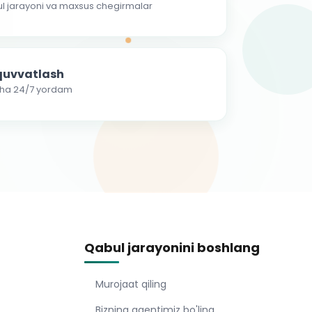
ul jarayoni va maxsus chegirmalar
-quvvatlash
cha 24/7 yordam
Qabul jarayonini boshlang
Murojaat qiling
Bizning agentimiz bo'ling