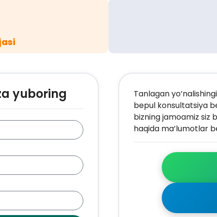
jasi
za yuboring
Tanlagan yo’nalishingi
bepul konsultatsiya b
bizning jamoamiz siz b
haqida ma’lumotlar be