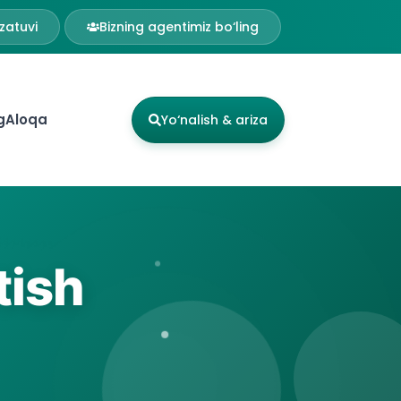
zatuvi
Bizning agentimiz bo‘ling
g
Aloqa
Yo‘nalish & ariza
tish