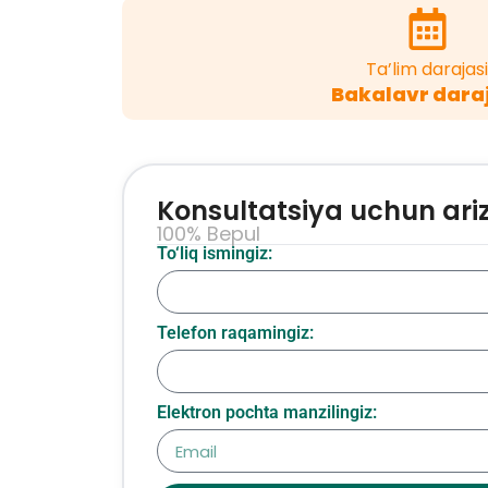
Ta’lim darajasi
Bakalavr dara
Konsultatsiya uchun ari
100% Bepul
To‘liq ismingiz:
Telefon raqamingiz:
Elektron pochta manzilingiz: