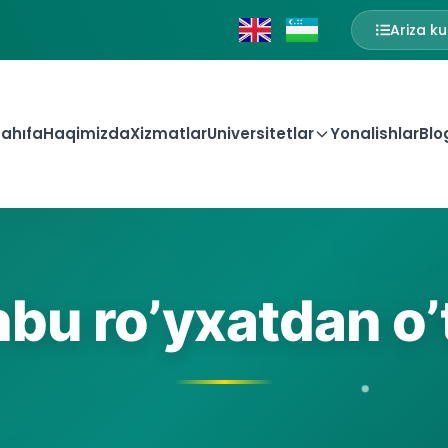
Ariza ku
ahıfa
Haqimizda
Xizmatlar
Universitetlar
Yonalishlar
Blo
bu ro’yxatdan o’