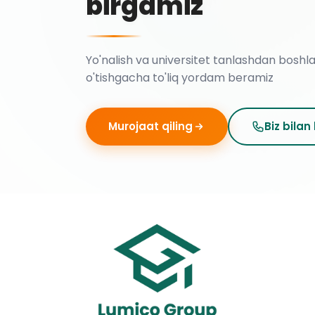
birgamiz
Yo'nalish va universitet tanlashdan boshl
o'tishgacha to'liq yordam beramiz
Murojaat qiling
Biz bilan