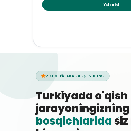
Yuborish
2000+ TALABAGA QO‘SHILING
Turkiyada o'qish
jarayoningiznin
bosqichlarida
siz