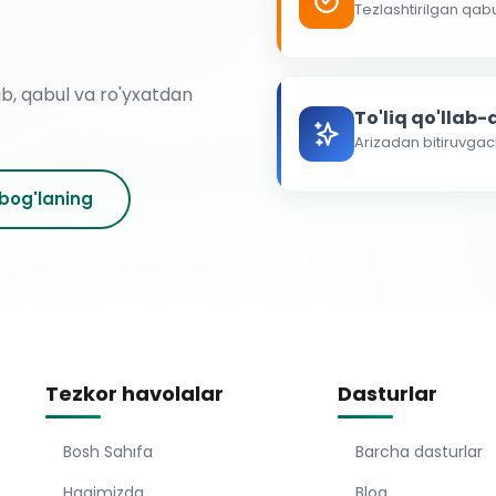
Tezlashtirilgan qab
ab, qabul va ro'yxatdan
To'liq qo'llab
Arizadan bitiruvga
 bog'laning
Tezkor havolalar
Dasturlar
Bosh Sahıfa
Barcha dasturlar
Haqimizda
Blog