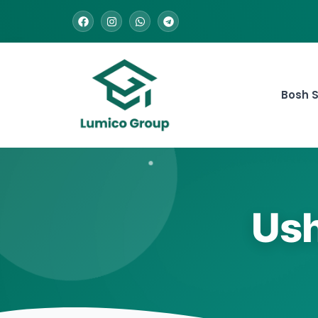
Bosh S
Ush