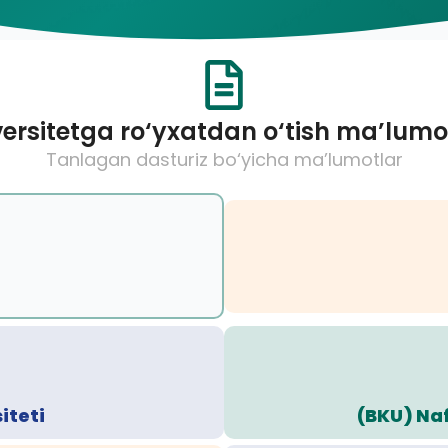
ersitetga ro‘yxatdan o‘tish ma’lumo
Tanlagan dasturiz bo‘yicha ma’lumotlar
iteti
(BKU) Naf