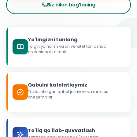
Biz bilan bog'laning
Yo'lingizni tanlang
To'g'ri yo'nalish va universitet tanlashda
profesional ko'mak
Qabulni kafolatlaymiz
Tezlashtirilgan qabul jarayoni va maxsus
chegirmalar
To'liq qo'llab-quvvatlash