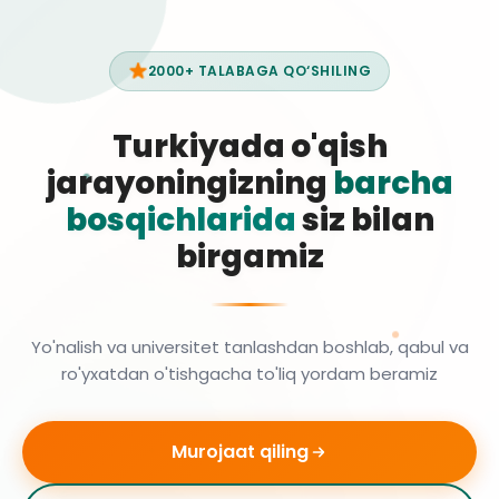
2000+ TALABAGA QO‘SHILING
Turkiyada o'qish
jarayoningizning
barcha
bosqichlarida
siz bilan
birgamiz
Yo'nalish va universitet tanlashdan boshlab, qabul va
ro'yxatdan o'tishgacha to'liq yordam beramiz
Murojaat qiling