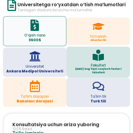
Universitetga ro‘yxatdan o‘tish ma’lumotlari
Tanlagan dasturiz bo‘yicha ma’lumotlar
O‘qish narxi
Yo‘nalish
3600$
Akusherlik
Fakultet
Universitet
(AMU) Sog'liqni saqlash fanlari
Ankara Medipol Universiteti
fakulteti
Ta’lim darajasi
Ta'lim tili
Bakalavr darajasi
Turk tili
Konsultatsiya uchun ariza yuboring
100% Bepul