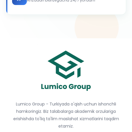
Arizadan bitiruvgacha 24/7 yordam
Lumico Group - Turkiyada o'qish uchun ishonchli
hamkoringiz. Biz talabalarga akademik orzulariga
erishishda to'liq ta'lim maslahat xizmatlarini taqdim
etamiz.