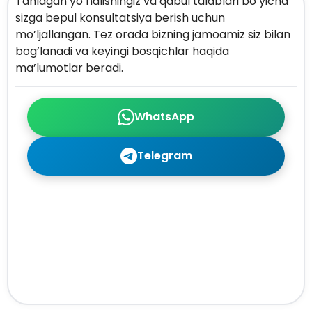
Tanlagan yo’nalishingiz va qabul talablari bo’yicha
sizga bepul konsultatsiya berish uchun
mo’ljallangan. Tez orada bizning jamoamiz siz bilan
bog’lanadi va keyingi bosqichlar haqida
ma’lumotlar beradi.
WhatsApp
Telegram