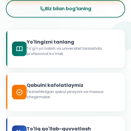
Biz bilan bog'laning
Yo'lingizni tanlang
To'g'ri yo'nalish va universitet tanlashda
profesional ko'mak
Qabulni kafolatlaymiz
Tezlashtirilgan qabul jarayoni va maxsus
chegirmalar
To'liq qo'llab-quvvatlash