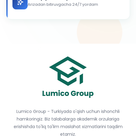
Arizadan bitiruvgacha 24/7 yordam
Lumico Group - Turkiyada o'qish uchun ishonchli
hamkoringiz. Biz talabalarga akademik orzulariga
erishishda to'liq ta'lim maslahat xizmatlarini taqdim
etamiz.