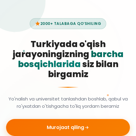
2000+ TALABAGA QO‘SHILING
Turkiyada o'qish
jarayoningizning
barcha
bosqichlarida
siz bilan
birgamiz
Yo'nalish va universitet tanlashdan boshlab, qabul va
ro'yxatdan o'tishgacha to'liq yordam beramiz
Murojaat qiling