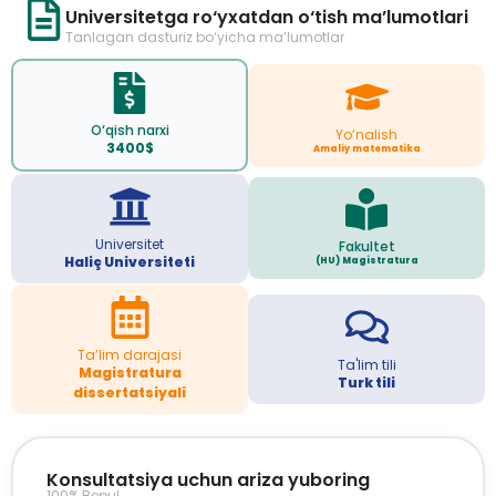
Universitetga ro‘yxatdan o‘tish ma’lumotlari
Tanlagan dasturiz bo‘yicha ma’lumotlar
O‘qish narxi
Yo‘nalish
3400$
Amaliy matematika
Universitet
Fakultet
Haliç Universiteti
(HU) Magistratura
Ta’lim darajasi
Ta'lim tili
Magistratura
Turk tili
dissertatsiyali
Konsultatsiya uchun ariza yuboring
100% Bepul