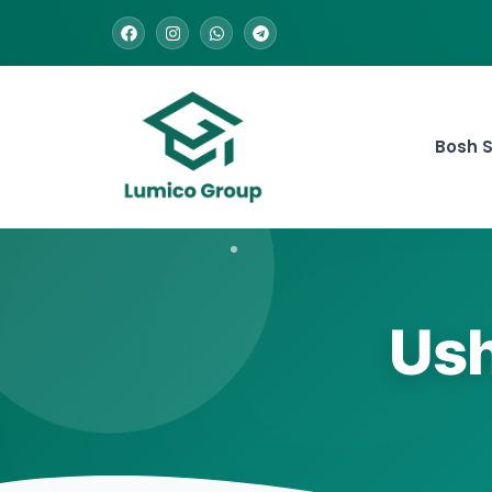
Bosh S
Ush