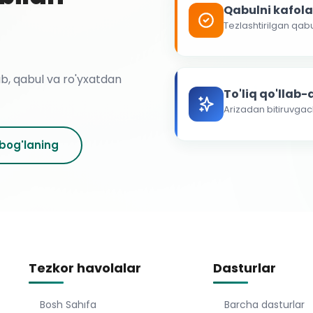
Qabulni kafol
Tezlashtirilgan qab
ab, qabul va ro'yxatdan
To'liq qo'llab
Arizadan bitiruvga
 bog'laning
Tezkor havolalar
Dasturlar
Bosh Sahıfa
Barcha dasturlar