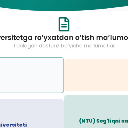
ersitetga ro‘yxatdan o‘tish ma’lumo
Tanlagan dasturiz bo‘yicha ma’lumotlar
(NTU) Sog'liqni 
iversiteti