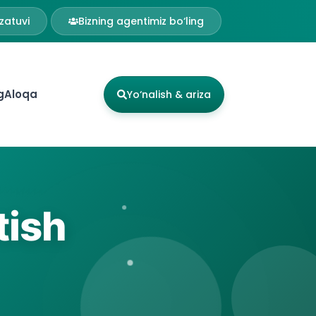
zatuvi
Bizning agentimiz bo‘ling
g
Aloqa
Yo‘nalish & ariza
tish