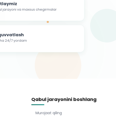
atlaymiz
ul jarayoni va maxsus chegirmalar
-quvvatlash
cha 24/7 yordam
Qabul jarayonini boshlang
Murojaat qiling