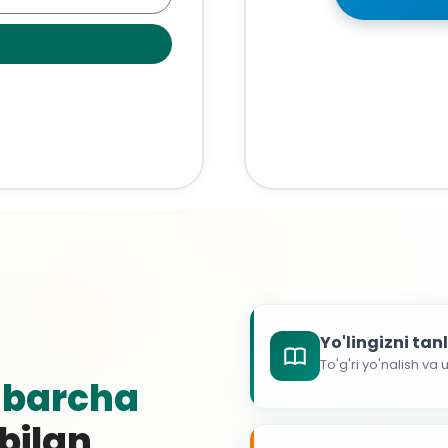
Yo'lingizni ta
To'g'ri yo'nalish va
g
barcha
 bilan