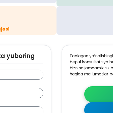
jasi
za yuboring
Tanlagan yo’nalishingi
bepul konsultatsiya b
bizning jamoamiz siz b
haqida ma’lumotlar be