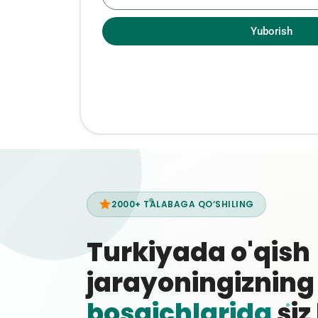
Yuborish
2000+ TALABAGA QO‘SHILING
Turkiyada o'qish
jarayoningiznin
bosqichlarida
siz