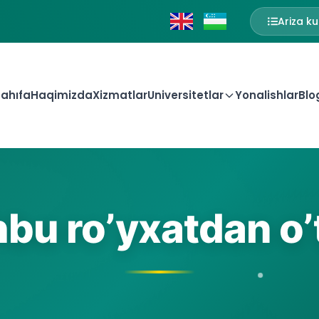
Ariza ku
ahıfa
Haqimizda
Xizmatlar
Universitetlar
Yonalishlar
Blo
bu ro’yxatdan o’