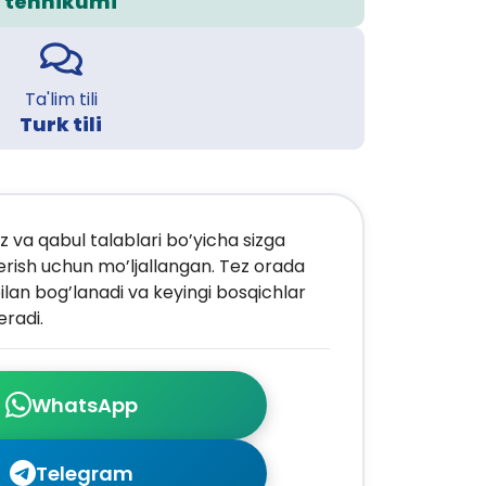
tehnikumi
Ta'lim tili
Turk tili
z va qabul talablari bo’yicha sizga
erish uchun mo’ljallangan. Tez orada
ilan bog’lanadi va keyingi bosqichlar
radi.
WhatsApp
Telegram