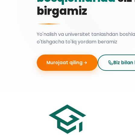
birgamiz
Yo'nalish va universitet tanlashdan boshl
o'tishgacha to'liq yordam beramiz
Murojaat qiling
Biz bilan