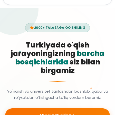
2000+ TALABAGA QO‘SHILING
Turkiyada o'qish
jarayoningizning
barcha
bosqichlarida
siz bilan
birgamiz
Yo'nalish va universitet tanlashdan boshlab, qabul va
ro'yxatdan o'tishgacha to'liq yordam beramiz