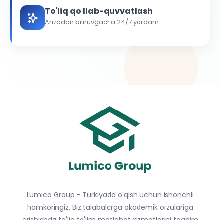
To'liq qo'llab-quvvatlash
Arizadan bitiruvgacha 24/7 yordam
Lumico Group - Turkiyada o'qish uchun ishonchli
hamkoringiz. Biz talabalarga akademik orzulariga
erishishda to'liq ta'lim maslahat xizmatlarini taqdim