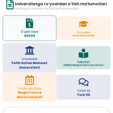
Universitetga ro‘yxatdan o‘tish ma’lumotlari
Tanlagan dasturiz bo‘yicha ma’lumotlar
O‘qish narxi
Yo‘nalish
6000$
Arab tili va ta’limi
Universitet
Fakultet
Fatih Sultan Mehmet
(FSMU) Magistratura dasturlari
Universiteti
Ta’lim darajasi
Ta'lim tili
Magistratura
Turk tili
dissertatsiyali