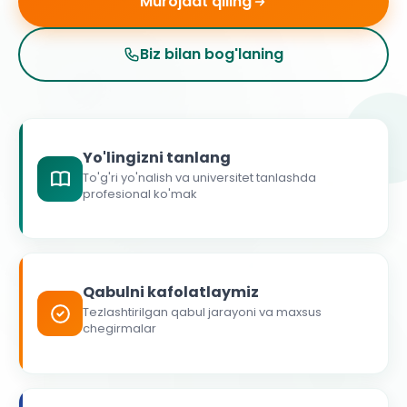
Murojaat qiling
Biz bilan bog'laning
Yo'lingizni tanlang
To'g'ri yo'nalish va universitet tanlashda
profesional ko'mak
Qabulni kafolatlaymiz
Tezlashtirilgan qabul jarayoni va maxsus
chegirmalar