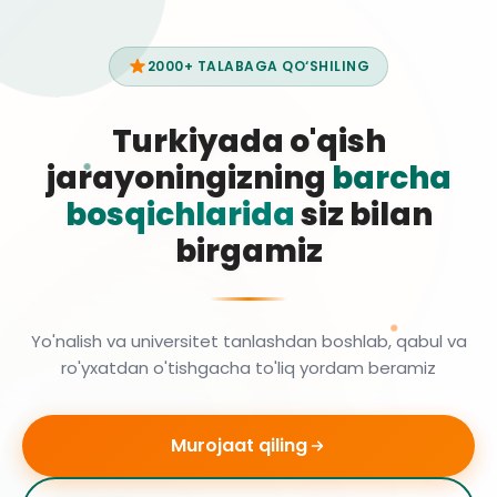
2000+ TALABAGA QO‘SHILING
Turkiyada o'qish
jarayoningizning
barcha
bosqichlarida
siz bilan
birgamiz
Yo'nalish va universitet tanlashdan boshlab, qabul va
ro'yxatdan o'tishgacha to'liq yordam beramiz
Murojaat qiling