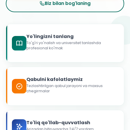
Biz bilan bog'laning
Yo'lingizni tanlang
To'g'ri yo'nalish va universitet tanlashda
profesional ko'mak
Qabulni kafolatlaymiz
Tezlashtirilgan qabul jarayoni va maxsus
chegirmalar
To'liq qo'llab-quvvatlash
Arizadan bitiruvgacha 24/7 yordam