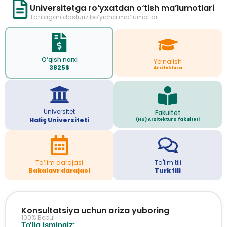
Universitetga ro‘yxatdan o‘tish ma’lumotlari
Tanlagan dasturiz bo‘yicha ma’lumotlar
O‘qish narxi
Yo‘nalish
3825$
Arxitektura
Universitet
Fakultet
Haliç Universiteti
(HU) Arxitektura fakulteti
Ta’lim darajasi
Ta'lim tili
Bakalavr darajasi
Turk tili
Konsultatsiya uchun ariza yuboring
100% Bepul
To‘liq ismingiz: