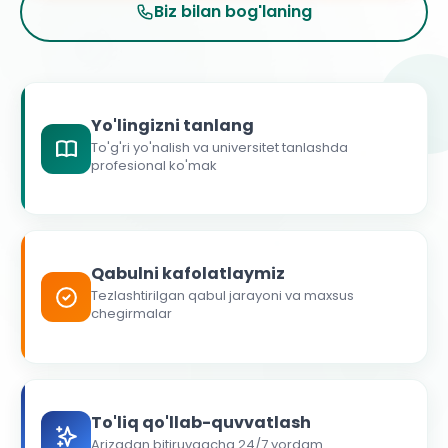
Biz bilan bog'laning
Yo'lingizni tanlang
To'g'ri yo'nalish va universitet tanlashda
profesional ko'mak
Qabulni kafolatlaymiz
Tezlashtirilgan qabul jarayoni va maxsus
chegirmalar
To'liq qo'llab-quvvatlash
Arizadan bitiruvgacha 24/7 yordam