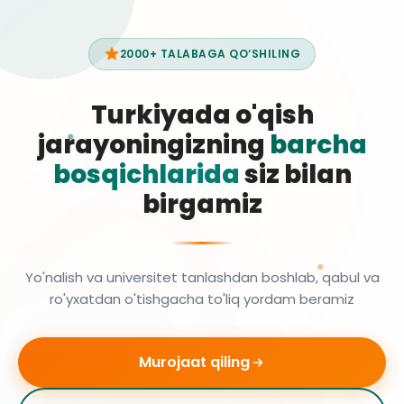
2000+ TALABAGA QO‘SHILING
Turkiyada o'qish
jarayoningizning
barcha
bosqichlarida
siz bilan
birgamiz
Yo'nalish va universitet tanlashdan boshlab, qabul va
ro'yxatdan o'tishgacha to'liq yordam beramiz
Murojaat qiling