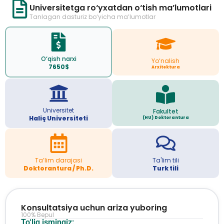
Universitetga ro‘yxatdan o‘tish ma’lumotlari
Tanlagan dasturiz bo‘yicha ma’lumotlar
O‘qish narxi
Yo‘nalish
7650$
Arxitektura
Universitet
Fakultet
Haliç Universiteti
(HU) Doktorantura
Ta’lim darajasi
Ta'lim tili
Doktorantura / Ph.D.
Turk tili
Konsultatsiya uchun ariza yuboring
100% Bepul
To‘liq ismingiz: