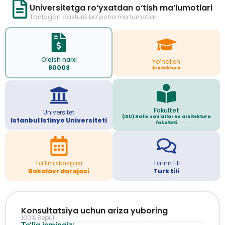
Universitetga ro‘yxatdan o‘tish ma’lumotlari
Tanlagan dasturiz bo‘yicha ma’lumotlar
O‘qish narxi
Yo‘nalish
8000$
Arxitektura
Fakultet
Universitet
(ISU) Nafis san'atlar va arxitektura
Istanbul Istinye Universiteti
fakulteti
Ta’lim darajasi
Ta'lim tili
Bakalavr darajasi
Turk tili
Konsultatsiya uchun ariza yuboring
100% Bepul