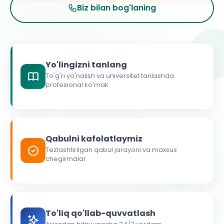
Biz bilan bog'laning
Yo'lingizni tanlang
To'g'ri yo'nalish va universitet tanlashda
profesional ko'mak
Qabulni kafolatlaymiz
Tezlashtirilgan qabul jarayoni va maxsus
chegirmalar
To'liq qo'llab-quvvatlash