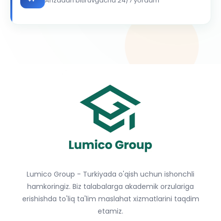
Arizadan bitiruvgacha 24/7 yordam
Lumico Group - Turkiyada o'qish uchun ishonchli
hamkoringiz. Biz talabalarga akademik orzulariga
erishishda to'liq ta'lim maslahat xizmatlarini taqdim
etamiz.