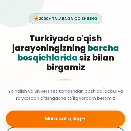
2000+ TALABAGA QO‘SHILING
Turkiyada o'qish
jarayoningizning
barcha
bosqichlarida
siz bilan
birgamiz
Yo'nalish va universitet tanlashdan boshlab, qabul va
ro'yxatdan o'tishgacha to'liq yordam beramiz
Murojaat qiling