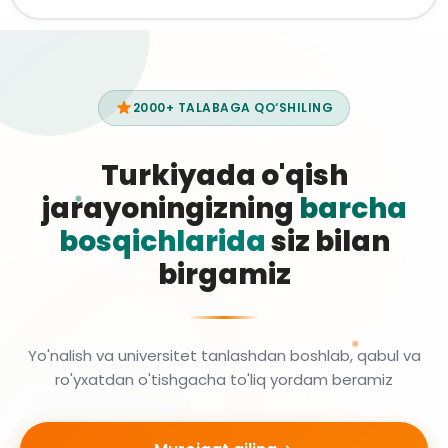
2000+ TALABAGA QO‘SHILING
Turkiyada o'qish
jarayoningizning
barcha
bosqichlarida
siz bilan
birgamiz
Yo'nalish va universitet tanlashdan boshlab, qabul va
ro'yxatdan o'tishgacha to'liq yordam beramiz