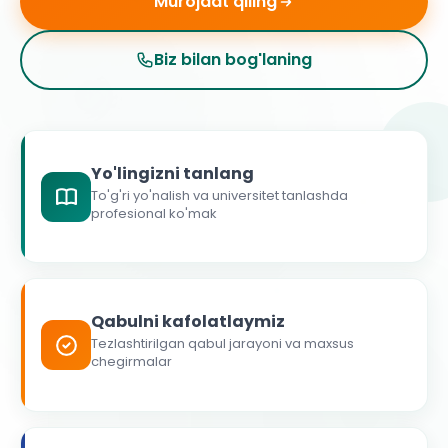
Murojaat qiling
Biz bilan bog'laning
Yo'lingizni tanlang
To'g'ri yo'nalish va universitet tanlashda
profesional ko'mak
Qabulni kafolatlaymiz
Tezlashtirilgan qabul jarayoni va maxsus
chegirmalar