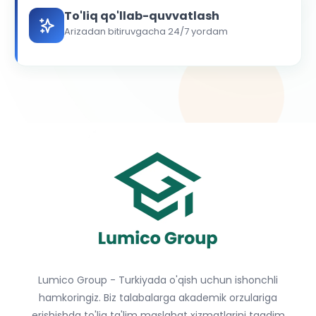
To'liq qo'llab-quvvatlash
Arizadan bitiruvgacha 24/7 yordam
Lumico Group - Turkiyada o'qish uchun ishonchli
hamkoringiz. Biz talabalarga akademik orzulariga
erishishda to'liq ta'lim maslahat xizmatlarini taqdim