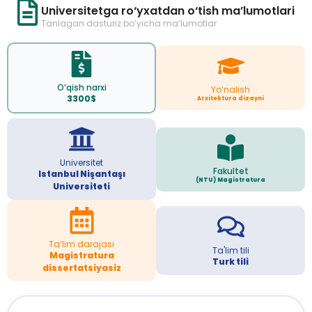
Universitetga ro‘yxatdan o‘tish ma’lumotlari
Tanlagan dasturiz bo‘yicha ma’lumotlar
O‘qish narxi
Yo‘nalish
3300$
Arxitektura dizayni
Universitet
Fakultet
Istanbul Nişantaşı
(NTU) Magistratura
Universiteti
Ta’lim darajasi
Ta'lim tili
Magistratura
Turk tili
dissertatsiyasiz