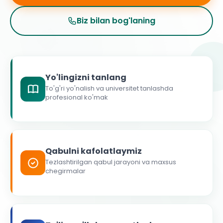
Biz bilan bog'laning
Yo'lingizni tanlang
To'g'ri yo'nalish va universitet tanlashda
profesional ko'mak
Qabulni kafolatlaymiz
Tezlashtirilgan qabul jarayoni va maxsus
chegirmalar