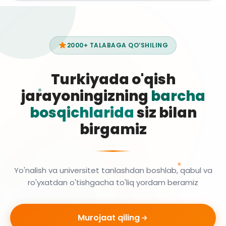
2000+ TALABAGA QO‘SHILING
Turkiyada o'qish
jarayoningizning
barcha
bosqichlarida
siz bilan
birgamiz
Yo'nalish va universitet tanlashdan boshlab, qabul va
ro'yxatdan o'tishgacha to'liq yordam beramiz
Murojaat qiling