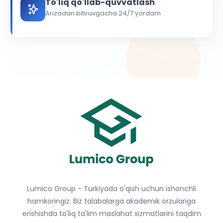
To'liq qo'llab-quvvatlash
Arizadan bitiruvgacha 24/7 yordam
Lumico Group - Turkiyada o'qish uchun ishonchli
hamkoringiz. Biz talabalarga akademik orzulariga
erishishda to'liq ta'lim maslahat xizmatlarini taqdim