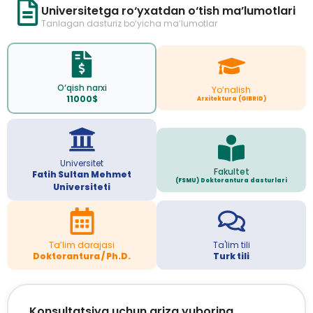
Universitetga ro‘yxatdan o‘tish ma’lumotlari
Tanlagan dasturiz bo‘yicha ma’lumotlar
O‘qish narxi
Yo‘nalish
11000$
Arxitektura (GIBRID)
Universitet
Fakultet
Fatih Sultan Mehmet
(FSMU) Doktorantura dasturlari
Universiteti
Ta’lim darajasi
Ta'lim tili
Doktorantura / Ph.D.
Turk tili
Konsultatsiya uchun ariza yuboring