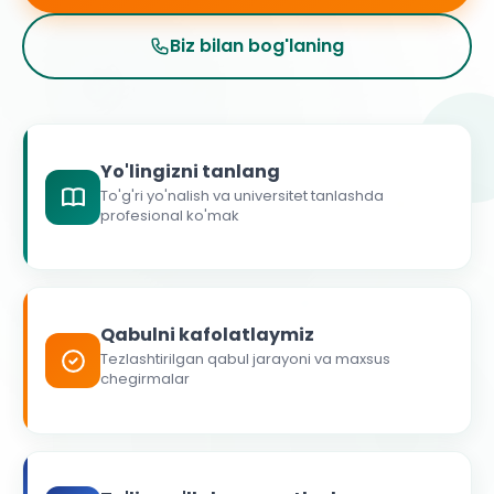
Biz bilan bog'laning
Yo'lingizni tanlang
To'g'ri yo'nalish va universitet tanlashda
profesional ko'mak
Qabulni kafolatlaymiz
Tezlashtirilgan qabul jarayoni va maxsus
chegirmalar