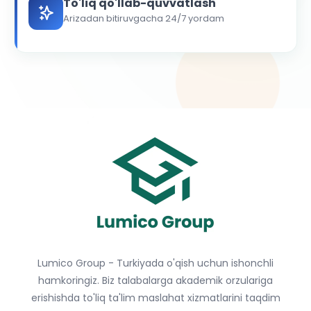
To'liq qo'llab-quvvatlash
Arizadan bitiruvgacha 24/7 yordam
Lumico Group - Turkiyada o'qish uchun ishonchli
hamkoringiz. Biz talabalarga akademik orzulariga
erishishda to'liq ta'lim maslahat xizmatlarini taqdim