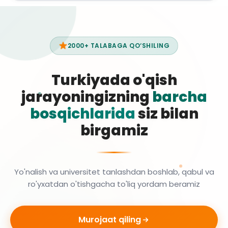
2000+ TALABAGA QO‘SHILING
Turkiyada o'qish
jarayoningizning
barcha
bosqichlarida
siz bilan
birgamiz
Yo'nalish va universitet tanlashdan boshlab, qabul va
ro'yxatdan o'tishgacha to'liq yordam beramiz
Murojaat qiling