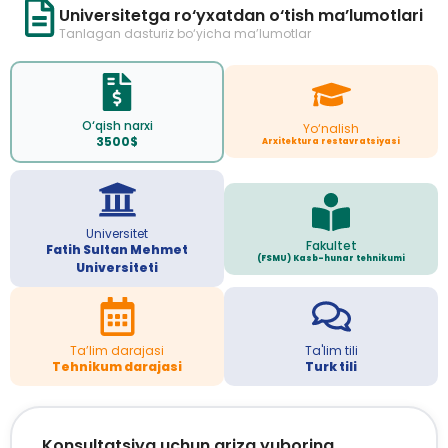
Universitetga ro‘yxatdan o‘tish ma’lumotlari
Tanlagan dasturiz bo‘yicha ma’lumotlar
O‘qish narxi
Yo‘nalish
3500$
Arxitektura restavratsiyasi
Universitet
Fakultet
Fatih Sultan Mehmet
(FSMU) Kasb-hunar tehnikumi
Universiteti
Ta’lim darajasi
Ta'lim tili
Tehnikum darajasi
Turk tili
Konsultatsiya uchun ariza yuboring