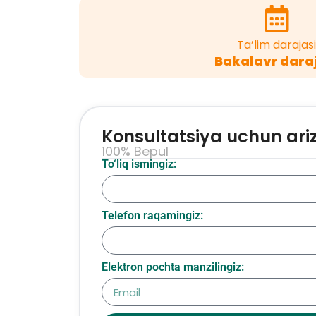
Ta’lim darajasi
Bakalavr dara
Konsultatsiya uchun ari
100% Bepul
To‘liq ismingiz:
Telefon raqamingiz:
Elektron pochta manzilingiz: