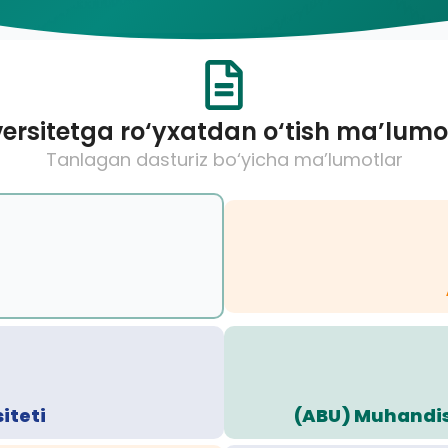
ersitetga ro‘yxatdan o‘tish ma’lumo
Tanlagan dasturiz bo‘yicha ma’lumotlar
iteti
(ABU) Muhandisl