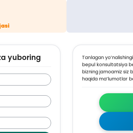
jasi
za yuboring
Tanlagan yo’nalishingi
bepul konsultatsiya b
bizning jamoamiz siz b
haqida ma’lumotlar be