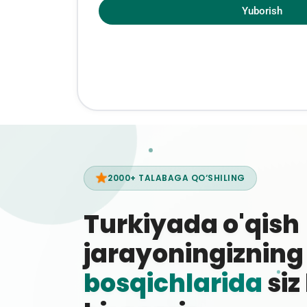
Yuborish
2000+ TALABAGA QO‘SHILING
Turkiyada o'qish
jarayoningiznin
bosqichlarida
siz