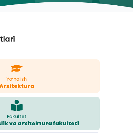
tlari
Yo‘nalish
Arxitektura
Fakultet
ik va arxitektura fakulteti