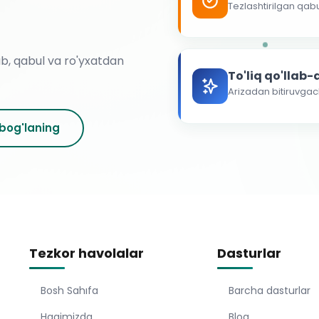
Tezlashtirilgan qab
ab, qabul va ro'yxatdan
To'liq qo'llab
Arizadan bitiruvga
 bog'laning
Tezkor havolalar
Dasturlar
Bosh Sahıfa
Barcha dasturlar
Haqimizda
Blog