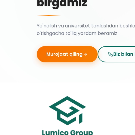
birgamiz
Yo'nalish va universitet tanlashdan boshl
o'tishgacha to'liq yordam beramiz
Murojaat qiling
Biz bilan