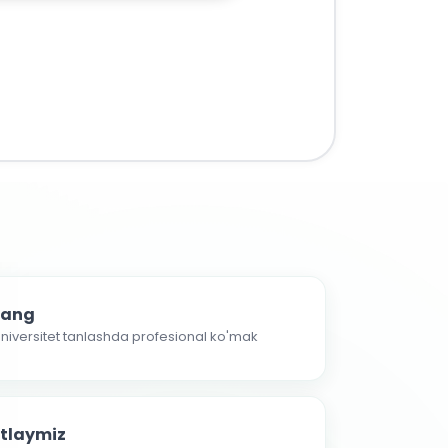
nlang
 universitet tanlashda profesional ko'mak
atlaymiz