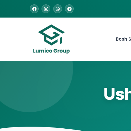
Bosh S
Ush