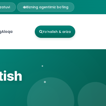
zatuvi
Bizning agentimiz bo‘ling
g
Aloqa
Yo‘nalish & ariza
tish