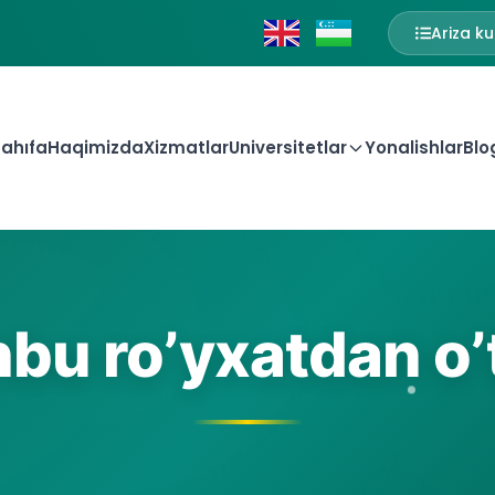
Ariza ku
ahıfa
Haqimizda
Xizmatlar
Universitetlar
Yonalishlar
Blo
bu ro’yxatdan o’