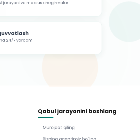
ul jarayoni va maxsus chegirmalar
-quvvatlash
cha 24/7 yordam
Qabul jarayonini boshlang
Murojaat qiling
Bizning agentimiz bo'ling