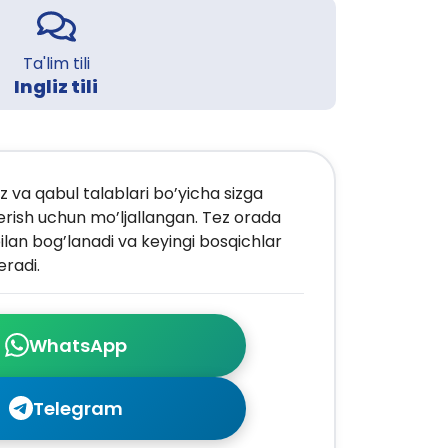
Ta'lim tili
Ingliz tili
z va qabul talablari bo’yicha sizga
erish uchun mo’ljallangan. Tez orada
ilan bog’lanadi va keyingi bosqichlar
radi.
WhatsApp
Telegram