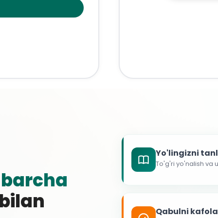
Yo'lingizni ta
To'g'ri yo'nalish va
g
barcha
 bilan
Qabulni kafol