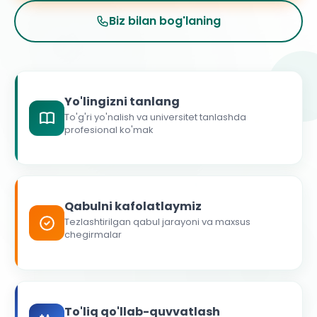
Biz bilan bog'laning
Yo'lingizni tanlang
To'g'ri yo'nalish va universitet tanlashda
profesional ko'mak
Qabulni kafolatlaymiz
Tezlashtirilgan qabul jarayoni va maxsus
chegirmalar
To'liq qo'llab-quvvatlash