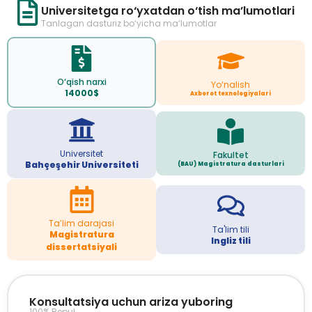
Universitetga ro‘yxatdan o‘tish ma’lumotlari
Tanlagan dasturiz bo‘yicha ma’lumotlar
O‘qish narxi
Yo‘nalish
14000$
Axborot texnologiyalari
Universitet
Fakultet
Bahçeşehir Universiteti
(BAU) Magistratura dasturlari
Ta’lim darajasi
Ta'lim tili
Magistratura
Ingliz tili
dissertatsiyali
Konsultatsiya uchun ariza yuboring
100% Bepul