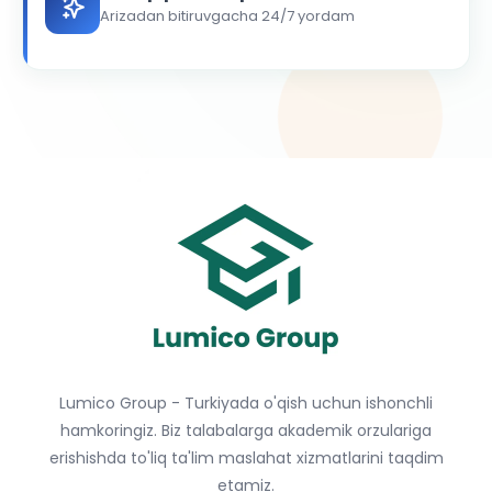
Arizadan bitiruvgacha 24/7 yordam
Lumico Group - Turkiyada o'qish uchun ishonchli
hamkoringiz. Biz talabalarga akademik orzulariga
erishishda to'liq ta'lim maslahat xizmatlarini taqdim
etamiz.