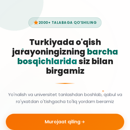
2000+ TALABAGA QO‘SHILING
Turkiyada o'qish
jarayoningizning
barcha
bosqichlarida
siz bilan
birgamiz
Yo'nalish va universitet tanlashdan boshlab, qabul va
ro'yxatdan o'tishgacha to'liq yordam beramiz
Murojaat qiling