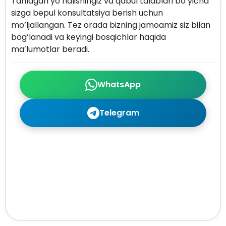
Tanlagan yo’nalishingiz va qabul talablari bo’yicha
sizga bepul konsultatsiya berish uchun
mo’ljallangan. Tez orada bizning jamoamiz siz bilan
bog’lanadi va keyingi bosqichlar haqida
ma’lumotlar beradi.
WhatsApp
Telegram