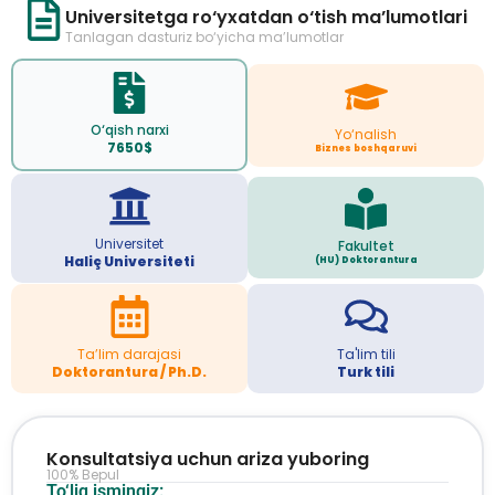
Universitetga ro‘yxatdan o‘tish ma’lumotlari
Tanlagan dasturiz bo‘yicha ma’lumotlar
O‘qish narxi
Yo‘nalish
7650$
Biznes boshqaruvi
Universitet
Fakultet
Haliç Universiteti
(HU) Doktorantura
Ta’lim darajasi
Ta'lim tili
Doktorantura / Ph.D.
Turk tili
Konsultatsiya uchun ariza yuboring
100% Bepul
To‘liq ismingiz: