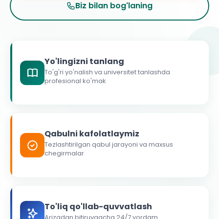
Biz bilan bog'laning
Yo'lingizni tanlang
To'g'ri yo'nalish va universitet tanlashda
profesional ko'mak
Qabulni kafolatlaymiz
Tezlashtirilgan qabul jarayoni va maxsus
chegirmalar
To'liq qo'llab-quvvatlash
Arizadan bitiruvgacha 24/7 yordam