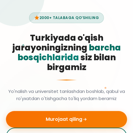
2000+ TALABAGA QO‘SHILING
Turkiyada o'qish
jarayoningizning
barcha
bosqichlarida
siz bilan
birgamiz
Yo'nalish va universitet tanlashdan boshlab, qabul va
ro'yxatdan o'tishgacha to'liq yordam beramiz
Murojaat qiling