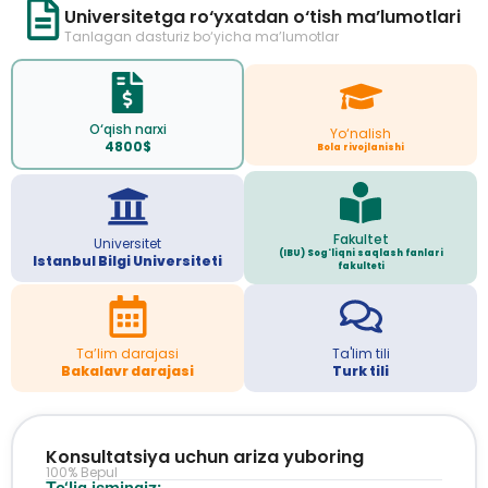
Universitetga ro‘yxatdan o‘tish ma’lumotlari
Tanlagan dasturiz bo‘yicha ma’lumotlar
O‘qish narxi
Yo‘nalish
4800$
Bola rivojlanishi
Fakultet
Universitet
(IBU) Sog'liqni saqlash fanlari
Istanbul Bilgi Universiteti
fakulteti
Ta’lim darajasi
Ta'lim tili
Bakalavr darajasi
Turk tili
Konsultatsiya uchun ariza yuboring
100% Bepul