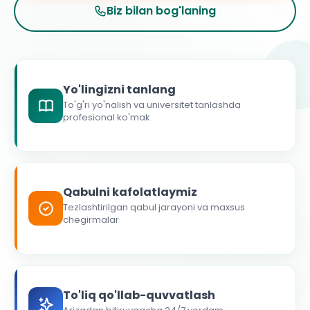
Biz bilan bog'laning
Yo'lingizni tanlang
To'g'ri yo'nalish va universitet tanlashda
profesional ko'mak
Qabulni kafolatlaymiz
Tezlashtirilgan qabul jarayoni va maxsus
chegirmalar
To'liq qo'llab-quvvatlash