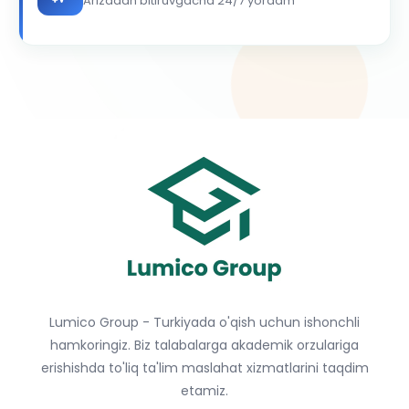
Arizadan bitiruvgacha 24/7 yordam
Lumico Group - Turkiyada o'qish uchun ishonchli
hamkoringiz. Biz talabalarga akademik orzulariga
erishishda to'liq ta'lim maslahat xizmatlarini taqdim
etamiz.