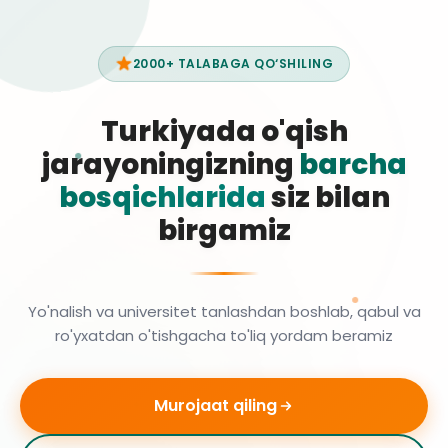
2000+ TALABAGA QO‘SHILING
Turkiyada o'qish
jarayoningizning
barcha
bosqichlarida
siz bilan
birgamiz
Yo'nalish va universitet tanlashdan boshlab, qabul va
ro'yxatdan o'tishgacha to'liq yordam beramiz
Murojaat qiling