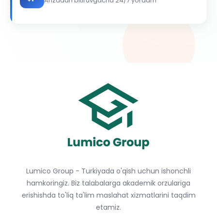
Arizadan bitiruvgacha 24/7 yordam
Lumico Group - Turkiyada o'qish uchun ishonchli
hamkoringiz. Biz talabalarga akademik orzulariga
erishishda to'liq ta'lim maslahat xizmatlarini taqdim
etamiz.