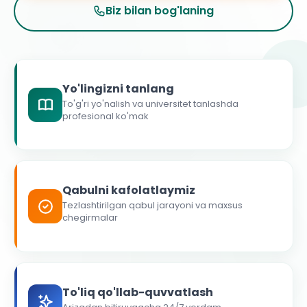
Biz bilan bog'laning
Yo'lingizni tanlang
To'g'ri yo'nalish va universitet tanlashda
profesional ko'mak
Qabulni kafolatlaymiz
Tezlashtirilgan qabul jarayoni va maxsus
chegirmalar
To'liq qo'llab-quvvatlash