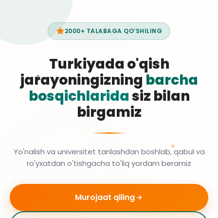
2000+ TALABAGA QO‘SHILING
Turkiyada o'qish
jarayoningizning
barcha
bosqichlarida
siz bilan
birgamiz
Yo'nalish va universitet tanlashdan boshlab, qabul va
ro'yxatdan o'tishgacha to'liq yordam beramiz
Murojaat qiling