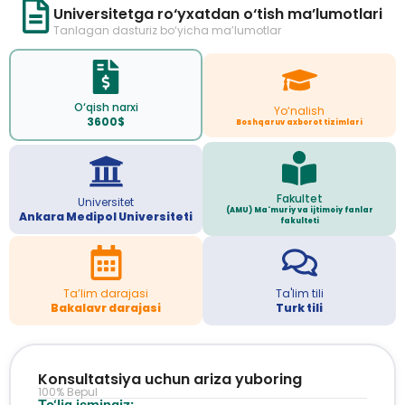
Universitetga ro‘yxatdan o‘tish ma’lumotlari
Tanlagan dasturiz bo‘yicha ma’lumotlar
O‘qish narxi
Yo‘nalish
3600$
Boshqaruv axborot tizimlari
Fakultet
Universitet
(AMU) Ma'muriy va ijtimoiy fanlar
Ankara Medipol Universiteti
fakulteti
Ta’lim darajasi
Ta'lim tili
Bakalavr darajasi
Turk tili
Konsultatsiya uchun ariza yuboring
100% Bepul