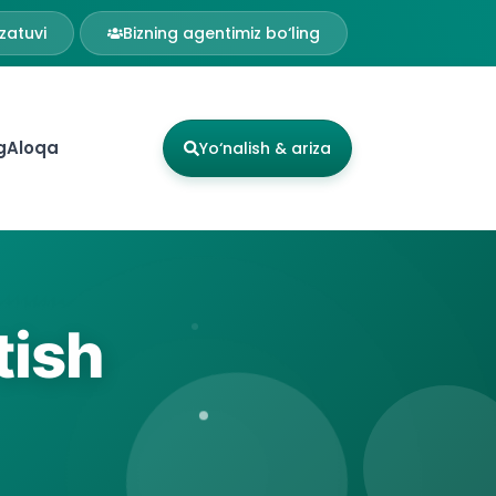
zatuvi
Bizning agentimiz bo‘ling
g
Aloqa
Yo‘nalish & ariza
tish