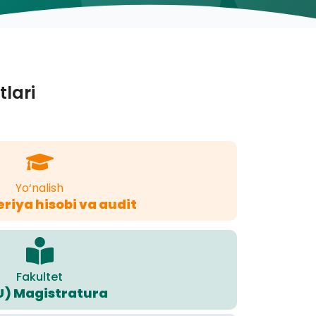
tlari
Yo‘nalish
riya hisobi va audit
Fakultet
U) Magistratura