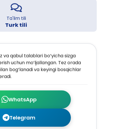
Ta'lim tili
Turk tili
z va qabul talablari bo’yicha sizga
erish uchun mo’ljallangan. Tez orada
ilan bog’lanadi va keyingi bosqichlar
radi.
WhatsApp
Telegram