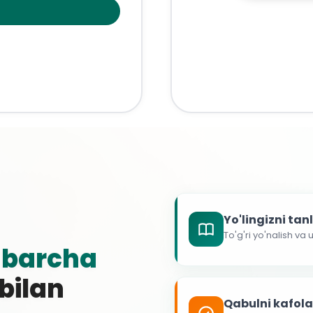
Yo'lingizni ta
To'g'ri yo'nalish va
g
barcha
 bilan
Qabulni kafol