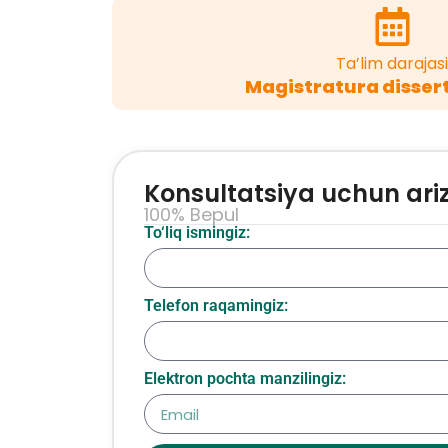
Ta’lim darajasi
Magistratura dissert
Konsultatsiya uchun ari
100% Bepul
To‘liq ismingiz:
Telefon raqamingiz:
Elektron pochta manzilingiz: