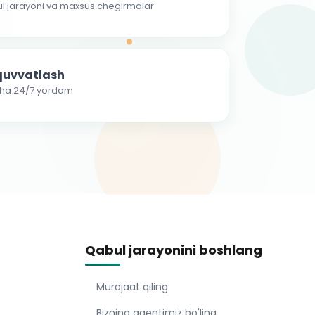
ul jarayoni va maxsus chegirmalar
-quvvatlash
cha 24/7 yordam
Qabul jarayonini boshlang
Murojaat qiling
Bizning agentimiz bo'ling