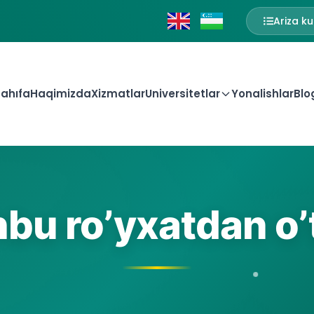
Ariza ku
ahıfa
Haqimizda
Xizmatlar
Universitetlar
Yonalishlar
Blo
bu ro’yxatdan o’