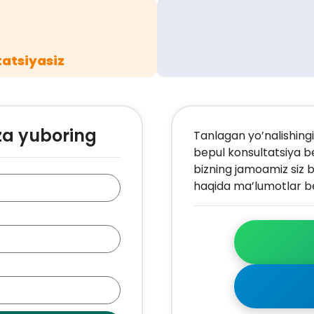
atsiyasiz
za yuboring
Tanlagan yo’nalishingi
bepul konsultatsiya b
bizning jamoamiz siz b
haqida ma’lumotlar be