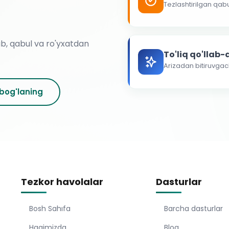
Tezlashtirilgan qab
ab, qabul va ro'yxatdan
To'liq qo'llab
Arizadan bitiruvga
 bog'laning
Tezkor havolalar
Dasturlar
Bosh Sahıfa
Barcha dasturlar
Haqimizda
Blog