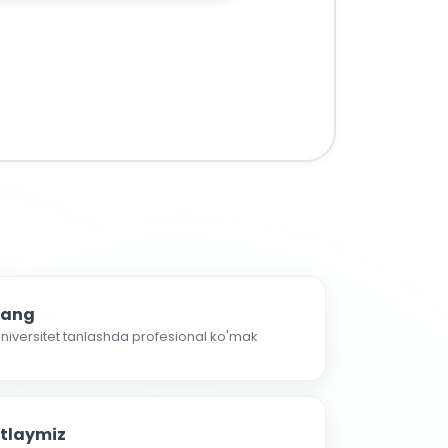
nlang
 universitet tanlashda profesional ko'mak
atlaymiz