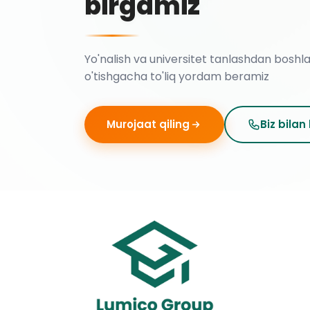
birgamiz
Yo'nalish va universitet tanlashdan boshl
o'tishgacha to'liq yordam beramiz
Murojaat qiling
Biz bilan