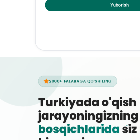
Yuborish
2000+ TALABAGA QO‘SHILING
Turkiyada o'qish
jarayoningiznin
bosqichlarida
siz