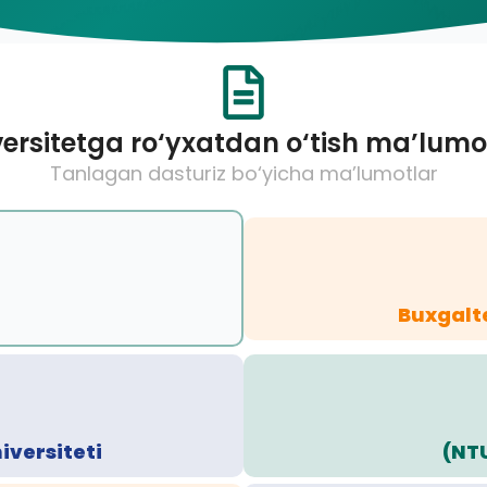
ersitetga ro‘yxatdan o‘tish ma’lumo
Tanlagan dasturiz bo‘yicha ma’lumotlar
Buxgalte
iversiteti
(NT