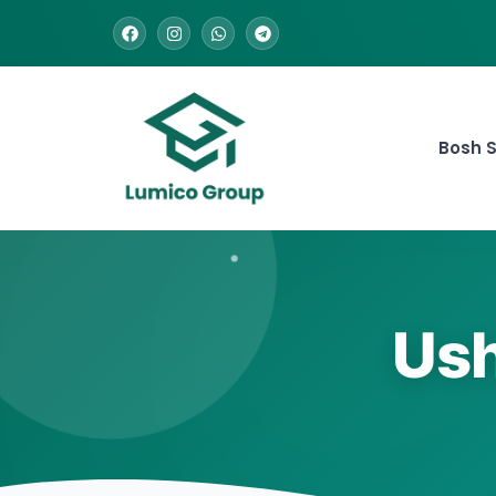
Bosh S
Ush