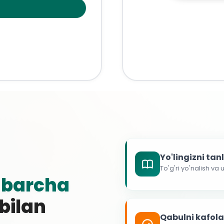
Yo'lingizni ta
To'g'ri yo'nalish va
g
barcha
 bilan
Qabulni kafol