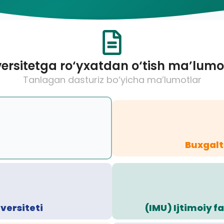
ersitetga ro‘yxatdan o‘tish ma’lumo
Tanlagan dasturiz bo‘yicha ma’lumotlar
Buxgalte
versiteti
(IMU) Ijtimoiy 