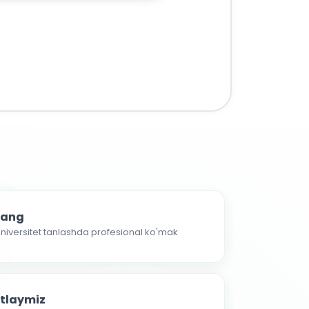
nlang
 universitet tanlashda profesional ko'mak
atlaymiz