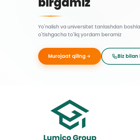
birgamiz
Yo'nalish va universitet tanlashdan boshl
o'tishgacha to'liq yordam beramiz
Murojaat qiling
Biz bilan