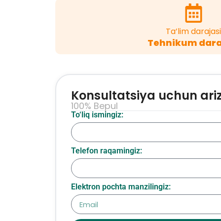
Ta’lim darajasi
Tehnikum dara
Konsultatsiya uchun ari
100% Bepul
To‘liq ismingiz:
Telefon raqamingiz:
Elektron pochta manzilingiz: