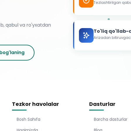
Tezlashtirilgan qab
ab, qabul va ro'yxatdan
To'liq qo'llab
Arizadan bitiruvga
 bog'laning
Tezkor havolalar
Dasturlar
Bosh Sahıfa
Barcha dasturlar
Haqimizda
Blog