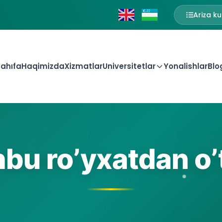
Ariza ku
ahıfa
Haqimizda
Xizmatlar
Universitetlar
Yonalishlar
Blo
bu ro’yxatdan o’