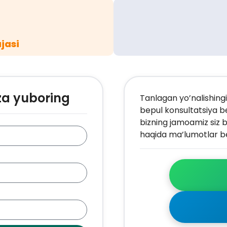
jasi
za yuboring
Tanlagan yo’nalishingi
bepul konsultatsiya b
bizning jamoamiz siz b
haqida ma’lumotlar be