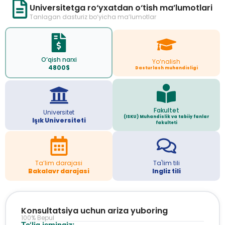
Universitetga ro‘yxatdan o‘tish ma’lumotlari
Tanlagan dasturiz bo‘yicha ma’lumotlar
O‘qish narxi
Yo‘nalish
4800$
Dasturlash muhandisligi
Fakultet
Universitet
(ISKU) Muhandislik va tabiiy fanlar
Işık Universiteti
fakulteti
Ta’lim darajasi
Ta'lim tili
Bakalavr darajasi
Ingliz tili
Konsultatsiya uchun ariza yuboring
100% Bepul