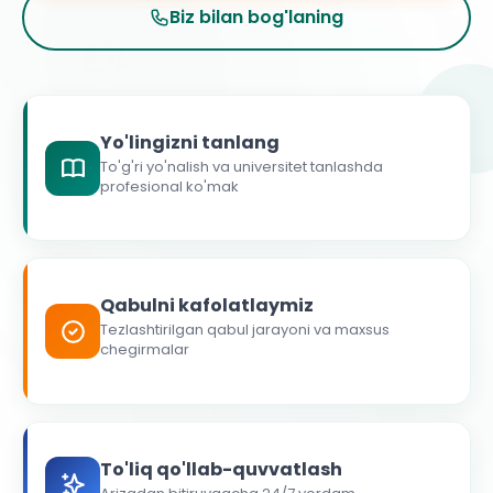
Biz bilan bog'laning
Yo'lingizni tanlang
To'g'ri yo'nalish va universitet tanlashda
profesional ko'mak
Qabulni kafolatlaymiz
Tezlashtirilgan qabul jarayoni va maxsus
chegirmalar
To'liq qo'llab-quvvatlash