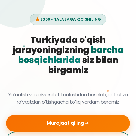
2000+ TALABAGA QO‘SHILING
Turkiyada o'qish
jarayoningizning
barcha
bosqichlarida
siz bilan
birgamiz
Yo'nalish va universitet tanlashdan boshlab, qabul va
ro'yxatdan o'tishgacha to'liq yordam beramiz
Murojaat qiling