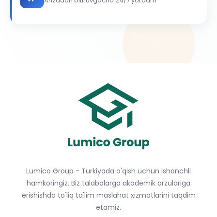
Arizadan bitiruvgacha 24/7 yordam
Lumico Group - Turkiyada o'qish uchun ishonchli
hamkoringiz. Biz talabalarga akademik orzulariga
erishishda to'liq ta'lim maslahat xizmatlarini taqdim
etamiz.