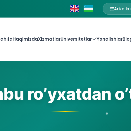
Ariza ku
ahıfa
Haqimizda
Xizmatlar
Universitetlar
Yonalishlar
Blo
bu ro’yxatdan o’