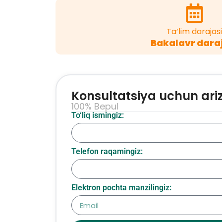
Ta’lim darajasi
Bakalavr dara
Konsultatsiya uchun ari
100% Bepul
To‘liq ismingiz:
Telefon raqamingiz:
Elektron pochta manzilingiz: