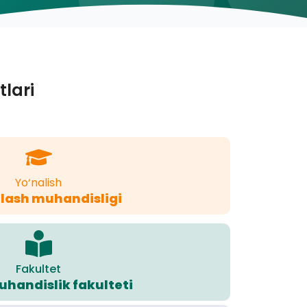
tlari
Yo‘nalish
lash muhandisligi
Fakultet
handislik fakulteti