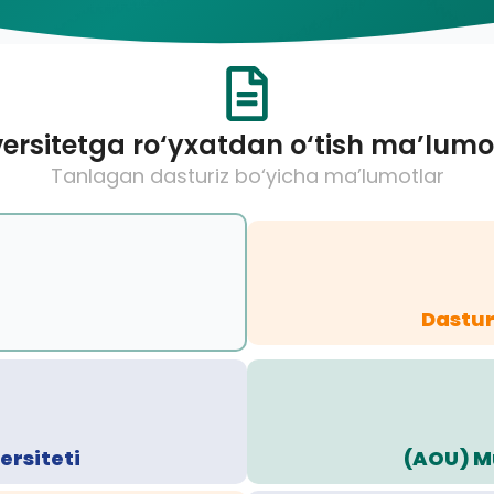
ersitetga ro‘yxatdan o‘tish ma’lumo
Tanlagan dasturiz bo‘yicha ma’lumotlar
Dastur
ersiteti
(AOU) Mu