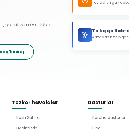
Tezlashtirilgan qab
ab, qabul va ro'yxatdan
To'liq qo'llab
Arizadan bitiruvga
 bog'laning
Tezkor havolalar
Dasturlar
Bosh Sahıfa
Barcha dasturlar
Haqimizda
Blog