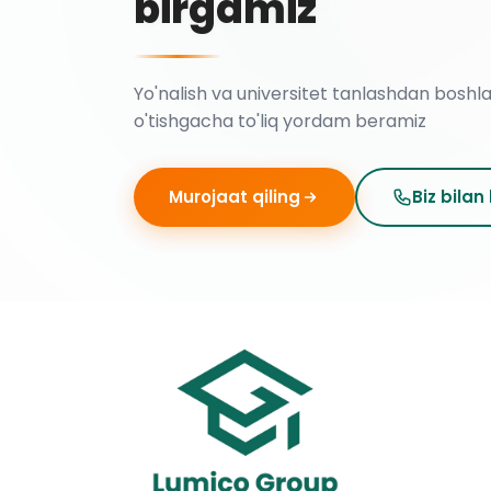
birgamiz
Yo'nalish va universitet tanlashdan boshl
o'tishgacha to'liq yordam beramiz
Murojaat qiling
Biz bilan