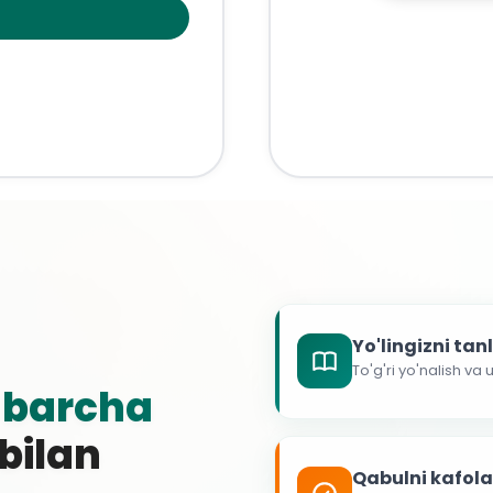
Yo'lingizni ta
To'g'ri yo'nalish va
g
barcha
 bilan
Qabulni kafol