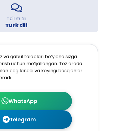
Ta'lim tili
Turk tili
z va qabul talablari bo’yicha sizga
erish uchun mo’ljallangan. Tez orada
ilan bog’lanadi va keyingi bosqichlar
radi.
WhatsApp
Telegram