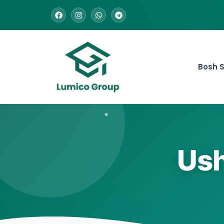
Bosh S
Ush