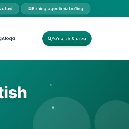
zatuvi
Bizning agentimiz bo‘ling
g
Aloqa
Yo‘nalish & ariza
tish