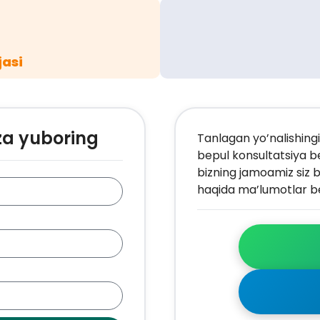
jasi
za yuboring
Tanlagan yo’nalishingi
bepul konsultatsiya b
bizning jamoamiz siz b
haqida ma’lumotlar be