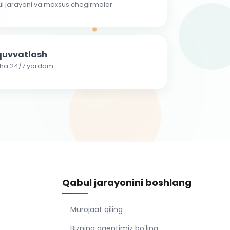
ul jarayoni va maxsus chegirmalar
-quvvatlash
cha 24/7 yordam
Qabul jarayonini boshlang
Murojaat qiling
Bizning agentimiz bo'ling