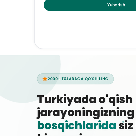
Yuborish
2000+ TALABAGA QO‘SHILING
Turkiyada o'qish
jarayoningiznin
bosqichlarida
siz