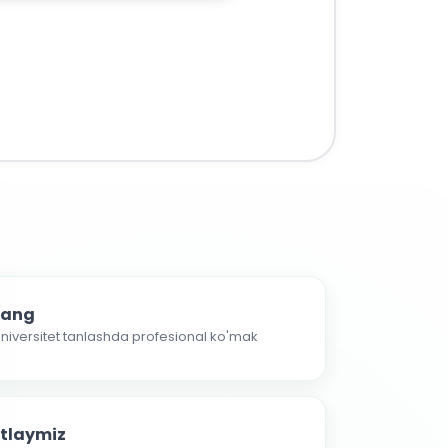
nlang
 universitet tanlashda profesional ko'mak
atlaymiz