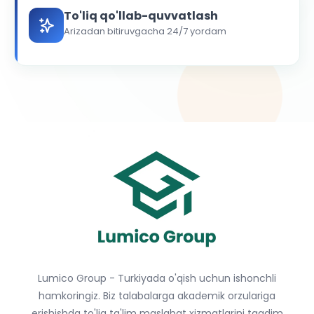
To'liq qo'llab-quvvatlash
Arizadan bitiruvgacha 24/7 yordam
Lumico Group - Turkiyada o'qish uchun ishonchli
hamkoringiz. Biz talabalarga akademik orzulariga
erishishda to'liq ta'lim maslahat xizmatlarini taqdim