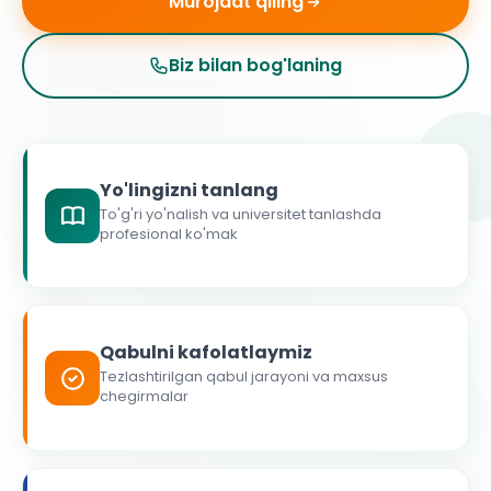
Murojaat qiling
Biz bilan bog'laning
Yo'lingizni tanlang
To'g'ri yo'nalish va universitet tanlashda
profesional ko'mak
Qabulni kafolatlaymiz
Tezlashtirilgan qabul jarayoni va maxsus
chegirmalar