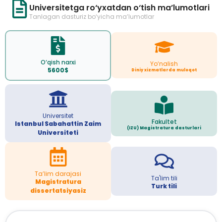
Universitetga ro‘yxatdan o‘tish ma’lumotlari
Tanlagan dasturiz bo‘yicha ma’lumotlar
O‘qish narxi
Yo‘nalish
5600$
Diniy xizmatlarda muloqot
Universitet
Fakultet
Istanbul Sabahattin Zaim
(IZU) Magistratura dasturlari
Universiteti
Ta’lim darajasi
Ta'lim tili
Magistratura
Turk tili
dissertatsiyasiz