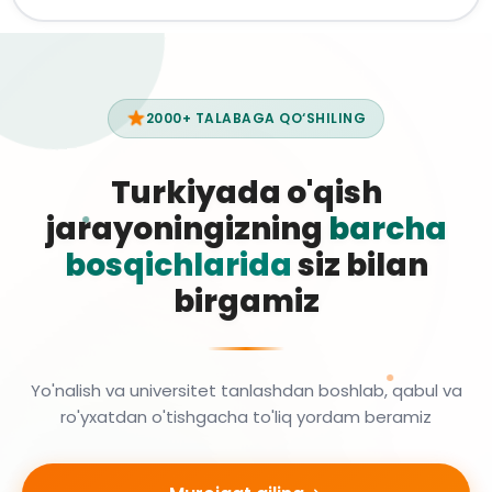
2000+ TALABAGA QO‘SHILING
Turkiyada o'qish
jarayoningizning
barcha
bosqichlarida
siz bilan
birgamiz
Yo'nalish va universitet tanlashdan boshlab, qabul va
ro'yxatdan o'tishgacha to'liq yordam beramiz