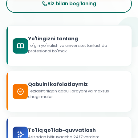
Biz bilan bog'laning
Yo'lingizni tanlang
To'g'ri yo'nalish va universitet tanlashda
profesional ko'mak
Qabulni kafolatlaymiz
Tezlashtirilgan qabul jarayoni va maxsus
chegirmalar
To'liq qo'llab-quvvatlash
Arizadan bitiruvgacha 24/7 yordam