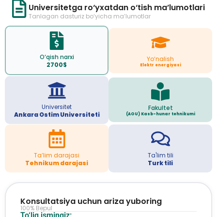
Universitetga ro‘yxatdan o‘tish ma’lumotlari
Tanlagan dasturiz bo‘yicha ma’lumotlar
O‘qish narxi
Yo‘nalish
2700$
Elektr energiyasi
Universitet
Fakultet
Ankara Ostim Universiteti
(AOU) Kasb-hunar tehnikumi
Ta’lim darajasi
Ta'lim tili
Tehnikum darajasi
Turk tili
Konsultatsiya uchun ariza yuboring
100% Bepul
To‘liq ismingiz: