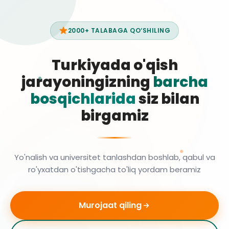
2000+ TALABAGA QO‘SHILING
Turkiyada o'qish
jarayoningizning
barcha
bosqichlarida
siz bilan
birgamiz
Yo'nalish va universitet tanlashdan boshlab, qabul va
ro'yxatdan o'tishgacha to'liq yordam beramiz
Murojaat qiling