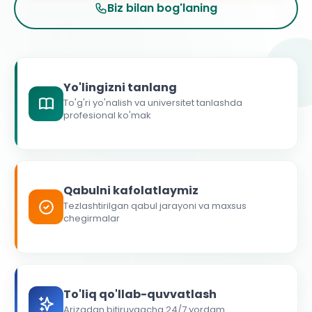
Biz bilan bog'laning
Yo'lingizni tanlang
To'g'ri yo'nalish va universitet tanlashda
profesional ko'mak
Qabulni kafolatlaymiz
Tezlashtirilgan qabul jarayoni va maxsus
chegirmalar
To'liq qo'llab-quvvatlash
Arizadan bitiruvgacha 24/7 yordam