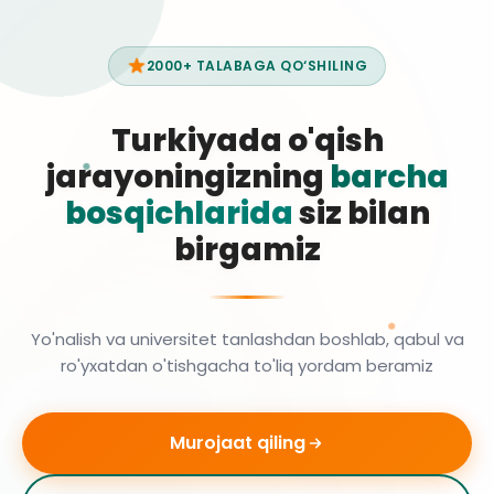
2000+ TALABAGA QO‘SHILING
Turkiyada o'qish
jarayoningizning
barcha
bosqichlarida
siz bilan
birgamiz
Yo'nalish va universitet tanlashdan boshlab, qabul va
ro'yxatdan o'tishgacha to'liq yordam beramiz
Murojaat qiling