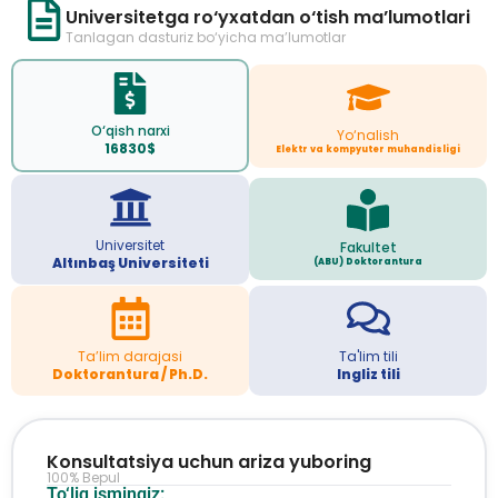
Universitetga ro‘yxatdan o‘tish ma’lumotlari
Tanlagan dasturiz bo‘yicha ma’lumotlar
O‘qish narxi
Yo‘nalish
16830$
Elektr va kompyuter muhandisligi
Universitet
Fakultet
Altınbaş Universiteti
(ABU) Doktorantura
Ta’lim darajasi
Ta'lim tili
Doktorantura / Ph.D.
Ingliz tili
Konsultatsiya uchun ariza yuboring
100% Bepul
To‘liq ismingiz: