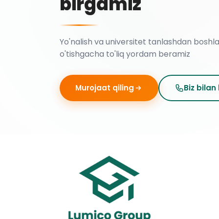
birgamiz
Yo'nalish va universitet tanlashdan boshl
o'tishgacha to'liq yordam beramiz
Murojaat qiling
Biz bilan