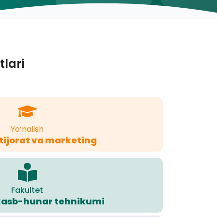
tlari
Yo‘nalish
 tijorat va marketing
Fakultet
 kasb-hunar tehnikumi