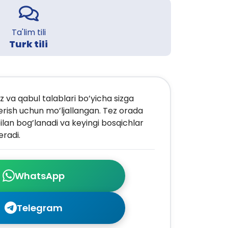
Ta'lim tili
Turk tili
z va qabul talablari bo’yicha sizga
erish uchun mo’ljallangan. Tez orada
ilan bog’lanadi va keyingi bosqichlar
radi.
WhatsApp
Telegram