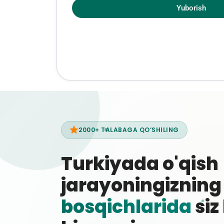
Yuborish
2000+ TALABAGA QO‘SHILING
Turkiyada o'qish
jarayoningiznin
bosqichlarida
siz