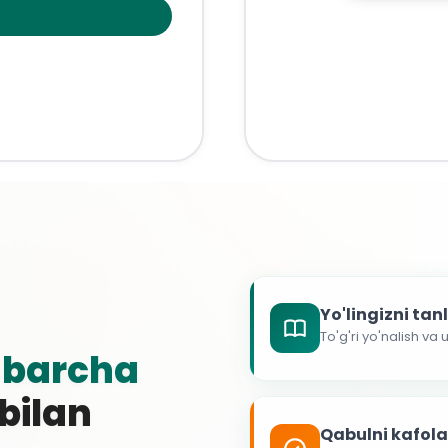
Yo'lingizni ta
To'g'ri yo'nalish va
g
barcha
 bilan
Qabulni kafol