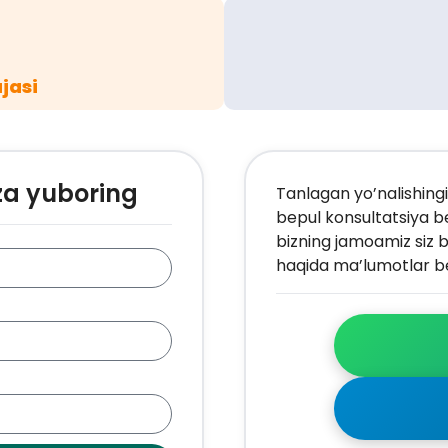
jasi
za yuboring
Tanlagan yo’nalishingi
bepul konsultatsiya b
bizning jamoamiz siz b
haqida ma’lumotlar be