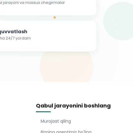
ul jarayoni va maxsus chegirmalar
-quvvatlash
cha 24/7 yordam
Qabul jarayonini boshlang
Murojaat qiling
Bizning agentimiz bo'ling