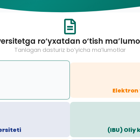
ersitetga ro‘yxatdan o‘tish ma’lumo
Tanlagan dasturiz bo‘yicha ma’lumotlar
Elektron
ersiteti
(IBU) Oliy