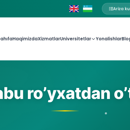
Ariza ku
ahıfa
Haqimizda
Xizmatlar
Universitetlar
Yonalishlar
Blo
bu ro’yxatdan o’