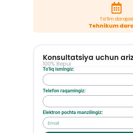
Ta’lim darajasi
Tehnikum dara
Konsultatsiya uchun ari
100% Bepul
To‘liq ismingiz:
Telefon raqamingiz:
Elektron pochta manzilingiz: