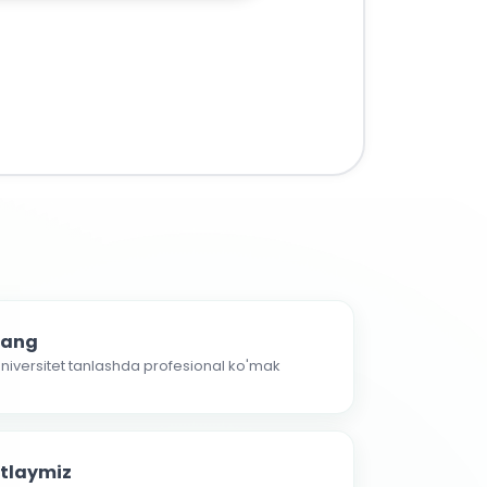
nlang
 universitet tanlashda profesional ko'mak
atlaymiz