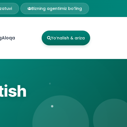
zatuvi
Bizning agentimiz bo‘ling
g
Aloqa
Yo‘nalish & ariza
tish