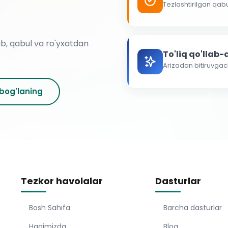
Tezlashtirilgan qab
ab, qabul va ro'yxatdan
To'liq qo'llab
Arizadan bitiruvga
 bog'laning
Tezkor havolalar
Dasturlar
Bosh Sahıfa
Barcha dasturlar
Haqimizda
Blog