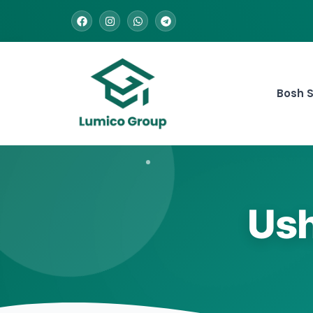
Bosh S
Ush