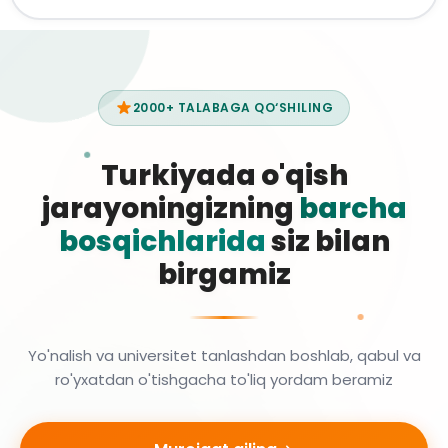
2000+ TALABAGA QO‘SHILING
Turkiyada o'qish
jarayoningizning
barcha
bosqichlarida
siz bilan
birgamiz
Yo'nalish va universitet tanlashdan boshlab, qabul va
ro'yxatdan o'tishgacha to'liq yordam beramiz