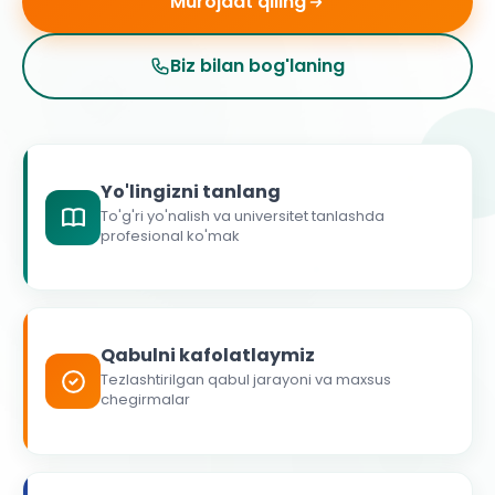
Murojaat qiling
Biz bilan bog'laning
Yo'lingizni tanlang
To'g'ri yo'nalish va universitet tanlashda
profesional ko'mak
Qabulni kafolatlaymiz
Tezlashtirilgan qabul jarayoni va maxsus
chegirmalar