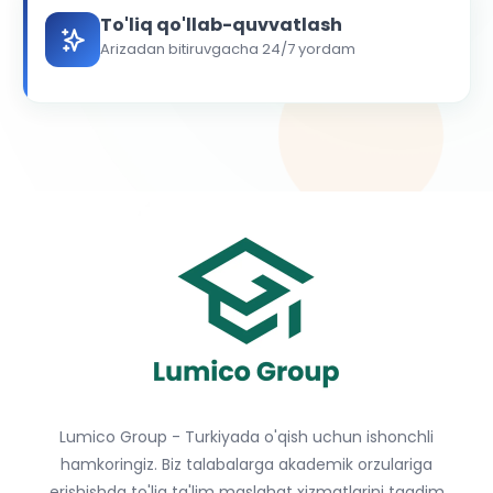
To'liq qo'llab-quvvatlash
Arizadan bitiruvgacha 24/7 yordam
Lumico Group - Turkiyada o'qish uchun ishonchli
hamkoringiz. Biz talabalarga akademik orzulariga
erishishda to'liq ta'lim maslahat xizmatlarini taqdim