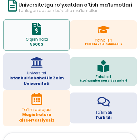
Universitetga ro‘yxatdan o‘tish ma’lumotlari
Tanlagan dasturiz bo‘yicha ma’lumotlar
O‘qish narxi
Yo‘nalish
5600$
Falsafa va dinshunoslik
Universitet
Fakultet
Istanbul Sabahattin Zaim
(IZU) Magistratura dasturlari
Universiteti
Ta’lim darajasi
Ta'lim tili
Magistratura
Turk tili
dissertatsiyasiz