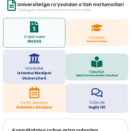
Universitetga ro‘yxatdan o‘tish ma’lumotlari
Tanlagan dasturiz bo‘yicha ma’lumotlar
O‘qish narxi
Yo‘nalish
18000$
Farmasevtika
Universitet
Fakultet
Istanbul Medipol
(IMU) Farmasevtika fakulteti
Universiteti
Ta’lim darajasi
Ta'lim tili
Bakalavr darajasi
Ingliz tili
Konsultatsiya uchun ariza yuboring