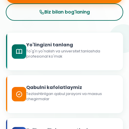
Biz bilan bog'laning
Yo'lingizni tanlang
To'g'ri yo'nalish va universitet tanlashda
profesional ko'mak
Qabulni kafolatlaymiz
Tezlashtirilgan qabul jarayoni va maxsus
chegirmalar