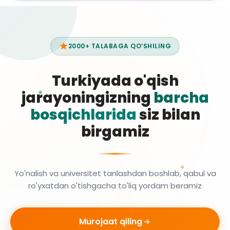
2000+ TALABAGA QO‘SHILING
Turkiyada o'qish
jarayoningizning
barcha
bosqichlarida
siz bilan
birgamiz
Yo'nalish va universitet tanlashdan boshlab, qabul va
ro'yxatdan o'tishgacha to'liq yordam beramiz
Murojaat qiling