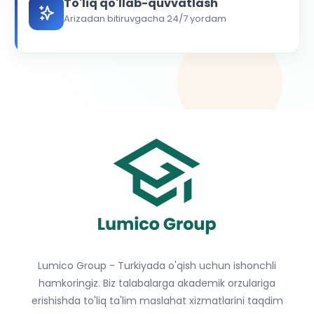
To'liq qo'llab-quvvatlash
Arizadan bitiruvgacha 24/7 yordam
Lumico Group - Turkiyada o'qish uchun ishonchli
hamkoringiz. Biz talabalarga akademik orzulariga
erishishda to'liq ta'lim maslahat xizmatlarini taqdim