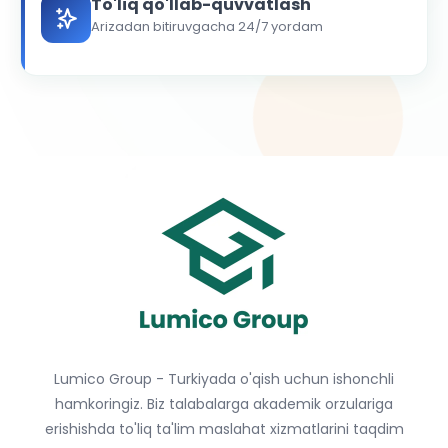
To'liq qo'llab-quvvatlash
Arizadan bitiruvgacha 24/7 yordam
Lumico Group - Turkiyada o'qish uchun ishonchli
hamkoringiz. Biz talabalarga akademik orzulariga
erishishda to'liq ta'lim maslahat xizmatlarini taqdim