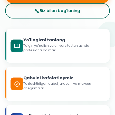
Biz bilan bog'laning
Yo'lingizni tanlang
To'g'ri yo'nalish va universitet tanlashda
profesional ko'mak
Qabulni kafolatlaymiz
Tezlashtirilgan qabul jarayoni va maxsus
chegirmalar