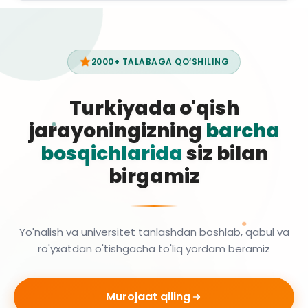
2000+ TALABAGA QO‘SHILING
Turkiyada o'qish
jarayoningizning
barcha
bosqichlarida
siz bilan
birgamiz
Yo'nalish va universitet tanlashdan boshlab, qabul va
ro'yxatdan o'tishgacha to'liq yordam beramiz
Murojaat qiling