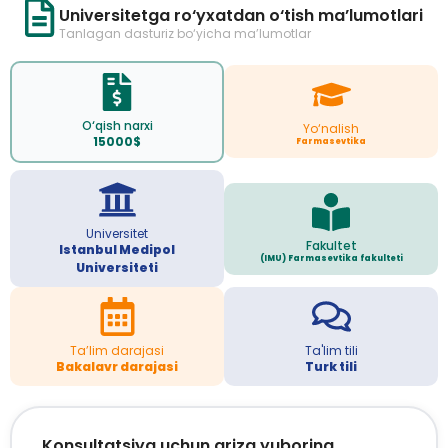
Universitetga ro‘yxatdan o‘tish ma’lumotlari
Tanlagan dasturiz bo‘yicha ma’lumotlar
O‘qish narxi
Yo‘nalish
15000$
Farmasevtika
Universitet
Fakultet
Istanbul Medipol
(IMU) Farmasevtika fakulteti
Universiteti
Ta’lim darajasi
Ta'lim tili
Bakalavr darajasi
Turk tili
Konsultatsiya uchun ariza yuboring