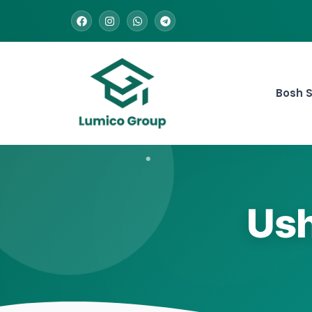
Bosh S
Ush