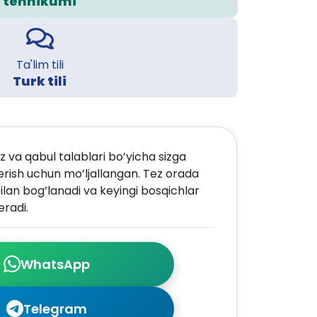
tehnikumi
Ta'lim tili
Turk tili
z va qabul talablari bo’yicha sizga
erish uchun mo’ljallangan. Tez orada
ilan bog’lanadi va keyingi bosqichlar
radi.
WhatsApp
Telegram