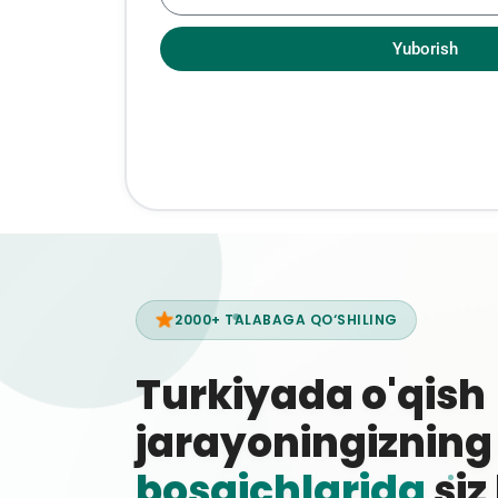
Yuborish
2000+ TALABAGA QO‘SHILING
Turkiyada o'qish
jarayoningiznin
bosqichlarida
siz