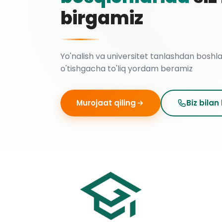
birgamiz
Yo'nalish va universitet tanlashdan boshl
o'tishgacha to'liq yordam beramiz
Murojaat qiling
Biz bilan