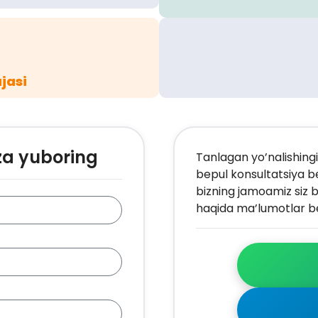
jasi
za yuboring
Tanlagan yo’nalishingi
bepul konsultatsiya b
bizning jamoamiz siz b
haqida ma’lumotlar be