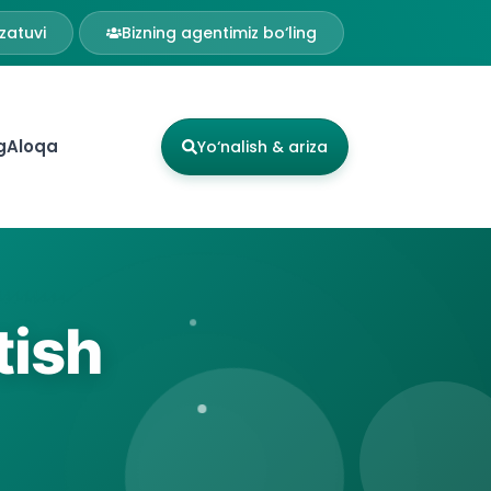
zatuvi
Bizning agentimiz bo‘ling
g
Aloqa
Yo‘nalish & ariza
tish