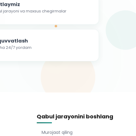
atlaymiz
ul jarayoni va maxsus chegirmalar
-quvvatlash
cha 24/7 yordam
Qabul jarayonini boshlang
Murojaat qiling