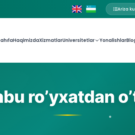
Ariza ku
ahıfa
Haqimizda
Xizmatlar
Universitetlar
Yonalishlar
Blo
bu ro’yxatdan o’