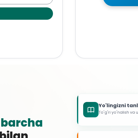
Yo'lingizni ta
To'g'ri yo'nalish va
g
barcha
 bilan