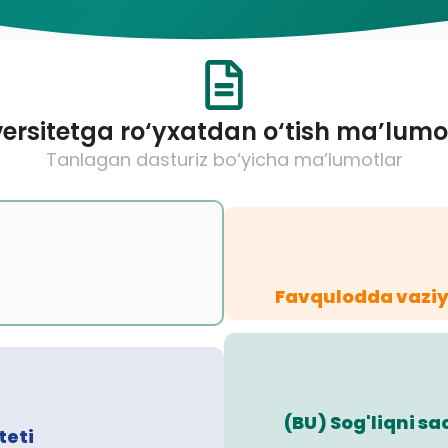
ersitetga ro‘yxatdan o‘tish ma’lumo
Tanlagan dasturiz bo‘yicha ma’lumotlar
Favqulodda vaziy
(BU) Sog'liqni s
teti