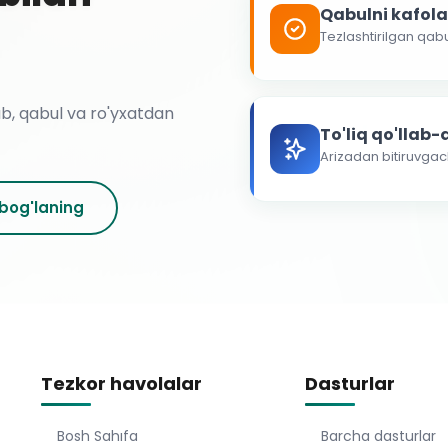
Qabulni kafol
Tezlashtirilgan qab
ab, qabul va ro'yxatdan
To'liq qo'llab
Arizadan bitiruvga
 bog'laning
Tezkor havolalar
Dasturlar
Bosh Sahıfa
Barcha dasturlar