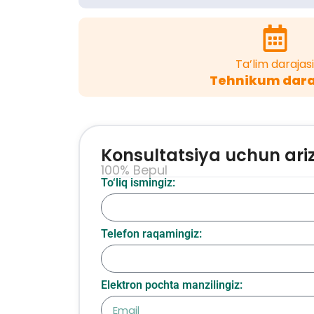
Ta’lim darajasi
Tehnikum dara
Konsultatsiya uchun ari
100% Bepul
To‘liq ismingiz:
Telefon raqamingiz:
Elektron pochta manzilingiz: