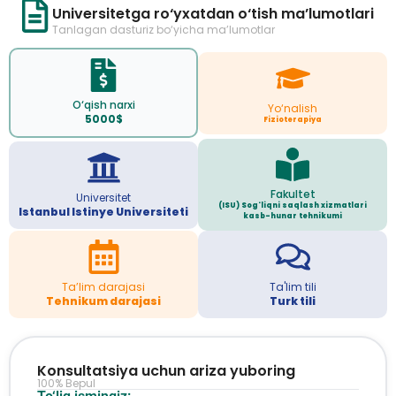
Universitetga ro‘yxatdan o‘tish ma’lumotlari
Tanlagan dasturiz bo‘yicha ma’lumotlar
O‘qish narxi
Yo‘nalish
5000$
Fizioterapiya
Fakultet
Universitet
(ISU) Sog'liqni saqlash xizmatlari
Istanbul Istinye Universiteti
kasb-hunar tehnikumi
Ta’lim darajasi
Ta'lim tili
Tehnikum darajasi
Turk tili
Konsultatsiya uchun ariza yuboring
100% Bepul