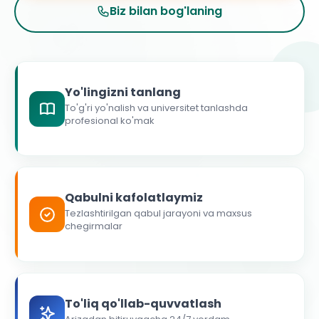
Biz bilan bog'laning
Yo'lingizni tanlang
To'g'ri yo'nalish va universitet tanlashda
profesional ko'mak
Qabulni kafolatlaymiz
Tezlashtirilgan qabul jarayoni va maxsus
chegirmalar
To'liq qo'llab-quvvatlash