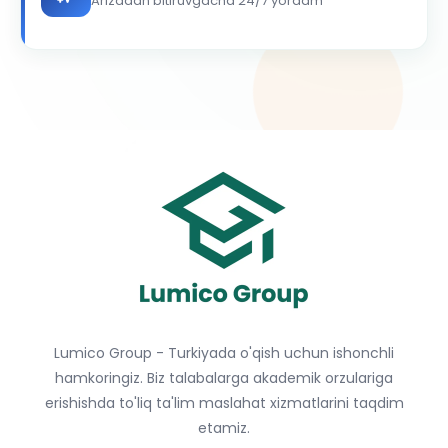
Arizadan bitiruvgacha 24/7 yordam
Lumico Group - Turkiyada o'qish uchun ishonchli
hamkoringiz. Biz talabalarga akademik orzulariga
erishishda to'liq ta'lim maslahat xizmatlarini taqdim
etamiz.