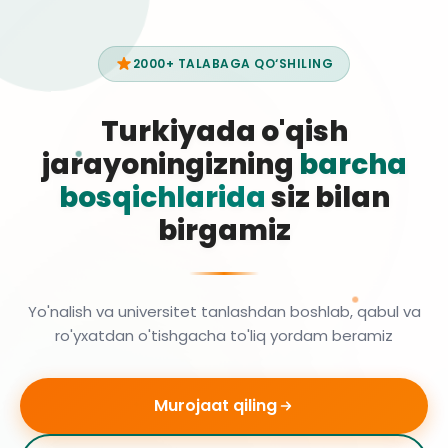
2000+ TALABAGA QO‘SHILING
Turkiyada o'qish
jarayoningizning
barcha
bosqichlarida
siz bilan
birgamiz
Yo'nalish va universitet tanlashdan boshlab, qabul va
ro'yxatdan o'tishgacha to'liq yordam beramiz
Murojaat qiling