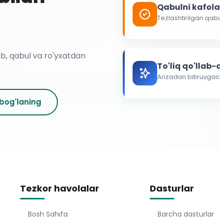
Qabulni kafol
Tezlashtirilgan qab
ab, qabul va ro'yxatdan
To'liq qo'llab
Arizadan bitiruvga
 bog'laning
Tezkor havolalar
Dasturlar
Bosh Sahıfa
Barcha dasturlar