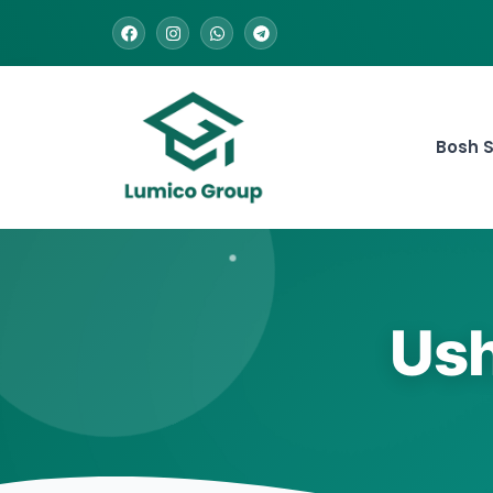
Bosh S
Ush