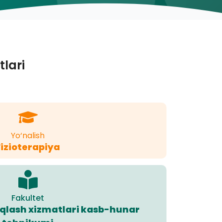
tlari
Yo‘nalish
Fizioterapiya
Fakultet
saqlash xizmatlari kasb-hunar