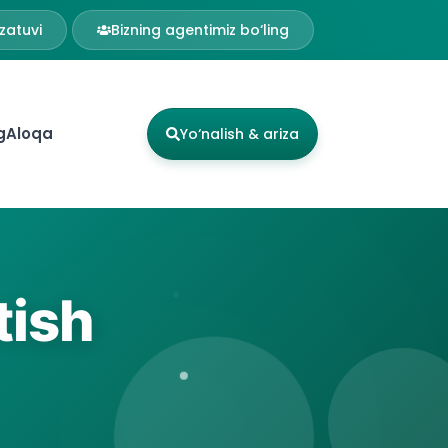
zatuvi
Bizning agentimiz bo‘ling
g
Aloqa
Yo‘nalish & ariza
tish