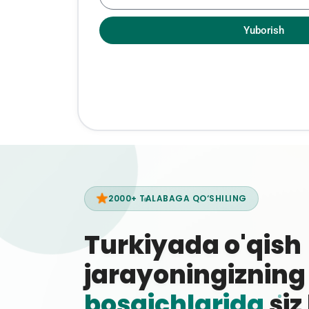
Yuborish
2000+ TALABAGA QO‘SHILING
Turkiyada o'qish
jarayoningiznin
bosqichlarida
siz