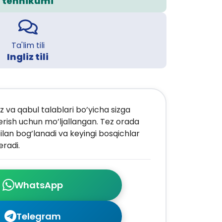
tehnikumi
Ta'lim tili
Ingliz tili
z va qabul talablari bo’yicha sizga
erish uchun mo’ljallangan. Tez orada
ilan bog’lanadi va keyingi bosqichlar
radi.
WhatsApp
Telegram