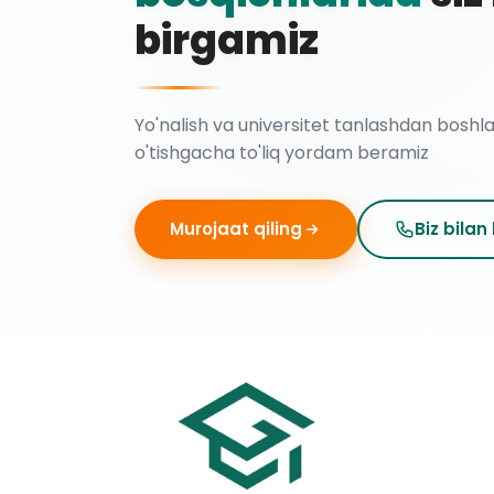
birgamiz
Yo'nalish va universitet tanlashdan boshl
o'tishgacha to'liq yordam beramiz
Murojaat qiling
Biz bilan