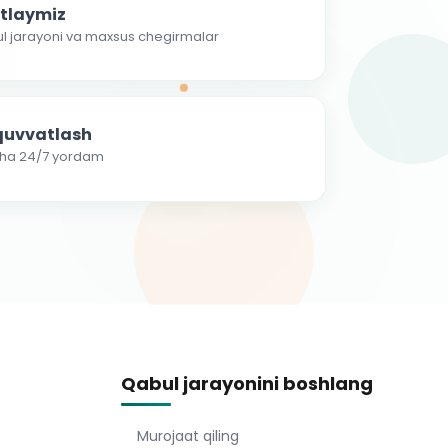
atlaymiz
ul jarayoni va maxsus chegirmalar
-quvvatlash
cha 24/7 yordam
Qabul jarayonini boshlang
Murojaat qiling