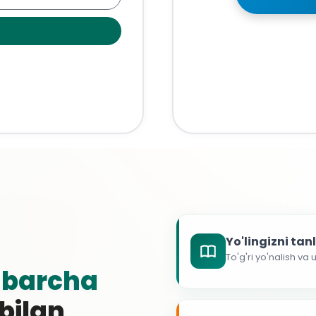
Yo'lingizni ta
To'g'ri yo'nalish va
g
barcha
 bilan