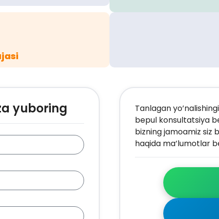
jasi
za yuboring
Tanlagan yo’nalishingi
bepul konsultatsiya b
bizning jamoamiz siz b
haqida ma’lumotlar be