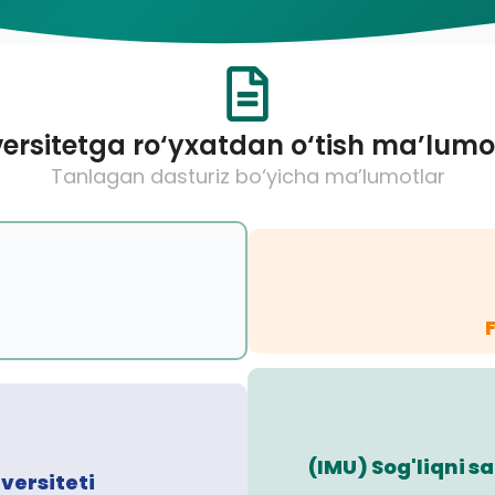
ersitetga ro‘yxatdan o‘tish ma’lumo
Tanlagan dasturiz bo‘yicha ma’lumotlar
(IMU) Sog'liqni 
versiteti