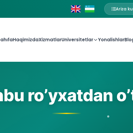
Ariza ku
ahıfa
Haqimizda
Xizmatlar
Universitetlar
Yonalishlar
Blo
bu ro’yxatdan o’