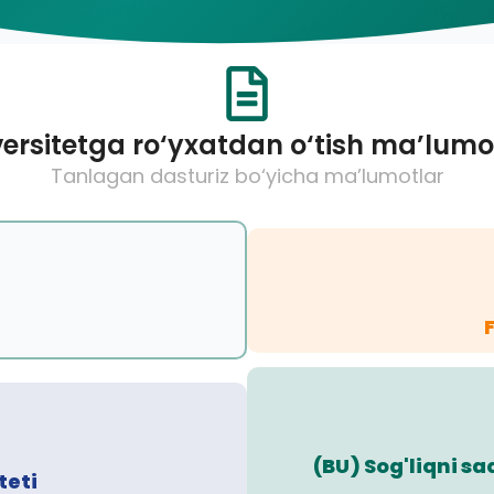
ersitetga ro‘yxatdan o‘tish ma’lumo
Tanlagan dasturiz bo‘yicha ma’lumotlar
(BU) Sog'liqni s
teti