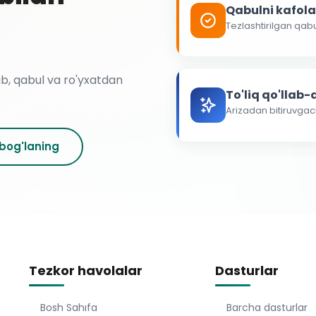
Qabulni kafol
Tezlashtirilgan qab
ab, qabul va ro'yxatdan
To'liq qo'llab
Arizadan bitiruvga
 bog'laning
Tezkor havolalar
Dasturlar
Bosh Sahıfa
Barcha dasturlar