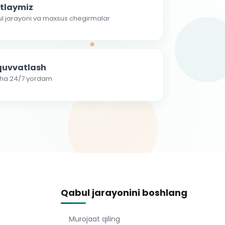
atlaymiz
ul jarayoni va maxsus chegirmalar
-quvvatlash
cha 24/7 yordam
Qabul jarayonini boshlang
Murojaat qiling