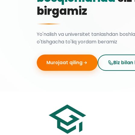
birgamiz
Yo'nalish va universitet tanlashdan boshl
o'tishgacha to'liq yordam beramiz
Murojaat qiling
Biz bilan