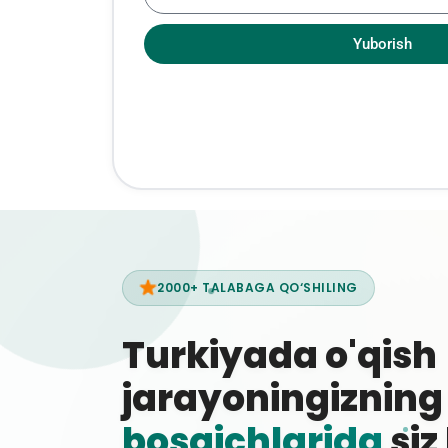
Yuborish
2000+ TALABAGA QO‘SHILING
Turkiyada o'qish
jarayoningiznin
bosqichlarida
siz