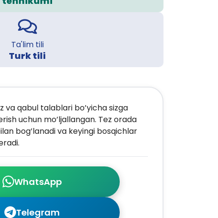
tehnikumi
Ta'lim tili
Turk tili
z va qabul talablari bo’yicha sizga
erish uchun mo’ljallangan. Tez orada
ilan bog’lanadi va keyingi bosqichlar
radi.
WhatsApp
Telegram