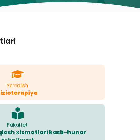
tlari
Yo‘nalish
Fizioterapiya
Fakultet
aqlash xizmatlari kasb-hunar