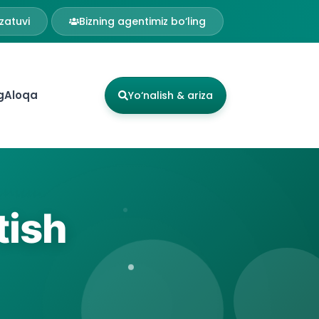
zatuvi
Bizning agentimiz bo‘ling
g
Aloqa
Yo‘nalish & ariza
tish