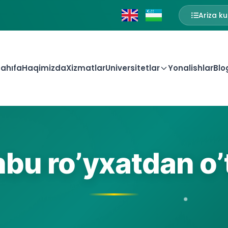
Ariza ku
ahıfa
Haqimizda
Xizmatlar
Universitetlar
Yonalishlar
Blo
bu ro’yxatdan o’