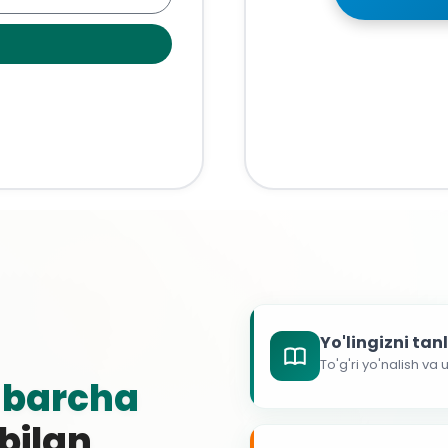
Yo'lingizni ta
To'g'ri yo'nalish va
g
barcha
 bilan