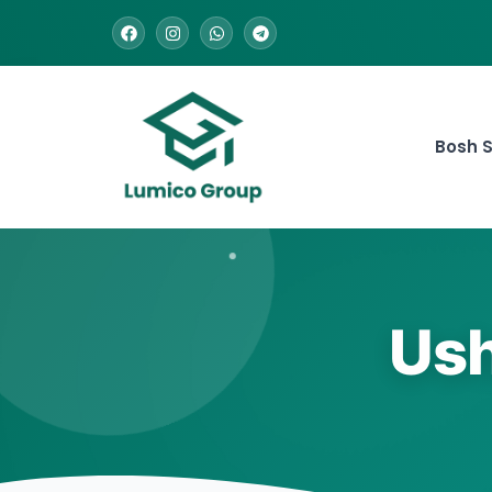
Bosh S
Ush