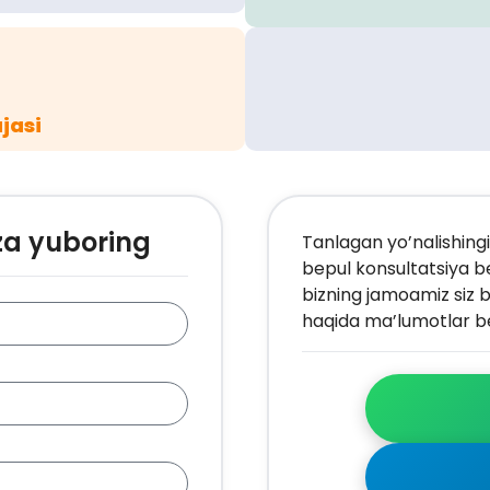
jasi
za yuboring
Tanlagan yo’nalishingi
bepul konsultatsiya b
bizning jamoamiz siz b
haqida ma’lumotlar be