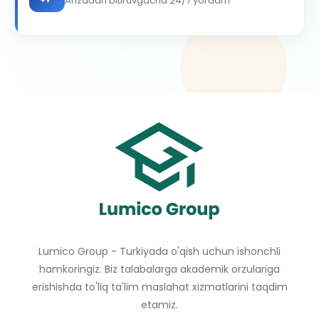
Arizadan bitiruvgacha 24/7 yordam
Lumico Group - Turkiyada o'qish uchun ishonchli
hamkoringiz. Biz talabalarga akademik orzulariga
erishishda to'liq ta'lim maslahat xizmatlarini taqdim
etamiz.