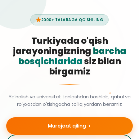
2000+ TALABAGA QO‘SHILING
Turkiyada o'qish
jarayoningizning
barcha
bosqichlarida
siz bilan
birgamiz
Yo'nalish va universitet tanlashdan boshlab, qabul va
ro'yxatdan o'tishgacha to'liq yordam beramiz
Murojaat qiling