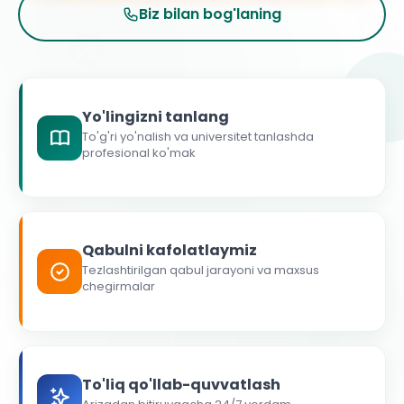
Biz bilan bog'laning
Yo'lingizni tanlang
To'g'ri yo'nalish va universitet tanlashda
profesional ko'mak
Qabulni kafolatlaymiz
Tezlashtirilgan qabul jarayoni va maxsus
chegirmalar
To'liq qo'llab-quvvatlash