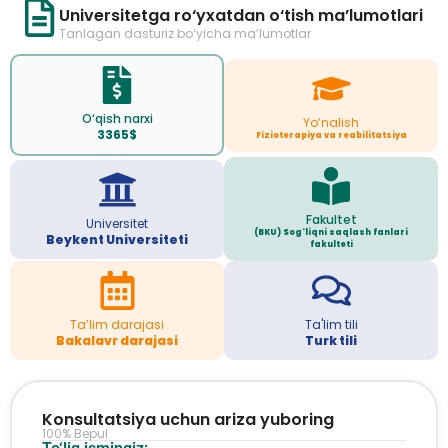
Universitetga ro‘yxatdan o‘tish ma’lumotlari
Tanlagan dasturiz bo‘yicha ma’lumotlar
O‘qish narxi
Yo‘nalish
3365$
Fizioterapiya va reabilitatsiya
Fakultet
Universitet
(BKU) Sog'liqni saqlash fanlari
Beykent Universiteti
fakulteti
Ta’lim darajasi
Ta'lim tili
Bakalavr darajasi
Turk tili
Konsultatsiya uchun ariza yuboring
100% Bepul