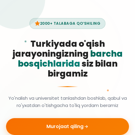
2000+ TALABAGA QO‘SHILING
Turkiyada o'qish
jarayoningizning
barcha
bosqichlarida
siz bilan
birgamiz
Yo'nalish va universitet tanlashdan boshlab, qabul va
ro'yxatdan o'tishgacha to'liq yordam beramiz
Murojaat qiling