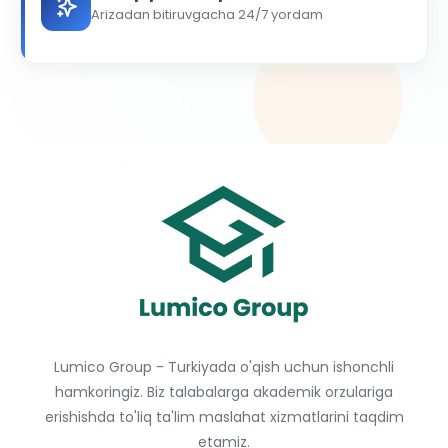
Arizadan bitiruvgacha 24/7 yordam
Lumico Group - Turkiyada o'qish uchun ishonchli
hamkoringiz. Biz talabalarga akademik orzulariga
erishishda to'liq ta'lim maslahat xizmatlarini taqdim
etamiz.