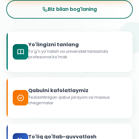
Biz bilan bog'laning
Yo'lingizni tanlang
To'g'ri yo'nalish va universitet tanlashda
profesional ko'mak
Qabulni kafolatlaymiz
Tezlashtirilgan qabul jarayoni va maxsus
chegirmalar
To'liq qo'llab-quvvatlash