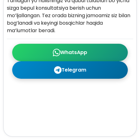
Tanlagan yo’nalishingiz va qabul talablari bo’yicha
sizga bepul konsultatsiya berish uchun
mo’ljallangan. Tez orada bizning jamoamiz siz bilan
bog’lanadi va keyingi bosqichlar haqida
ma’lumotlar beradi.
WhatsApp
Telegram