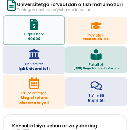
Universitetga ro‘yxatdan o‘tish ma’lumotlari
Tanlagan dasturiz bo‘yicha ma’lumotlar
O‘qish narxi
Yo‘nalish
4000$
Fuqarolik qurilishi
Universitet
Fakultet
Işık Universiteti
(ISKU) Magistratura dasturlari
Ta’lim darajasi
Ta'lim tili
Magistratura
Ingliz tili
dissertatsiyali
Konsultatsiya uchun ariza yuboring
100% Bepul