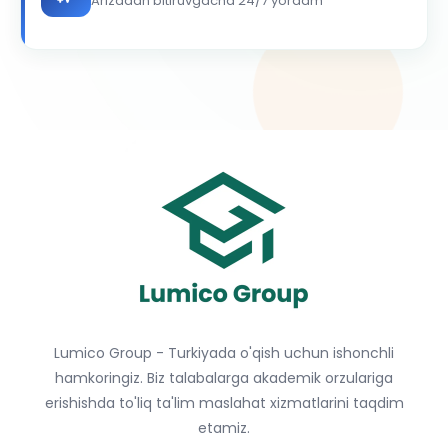
Arizadan bitiruvgacha 24/7 yordam
Lumico Group - Turkiyada o'qish uchun ishonchli
hamkoringiz. Biz talabalarga akademik orzulariga
erishishda to'liq ta'lim maslahat xizmatlarini taqdim
etamiz.