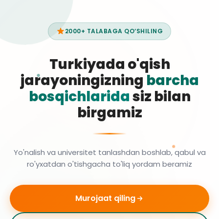
2000+ TALABAGA QO‘SHILING
Turkiyada o'qish
jarayoningizning
barcha
bosqichlarida
siz bilan
birgamiz
Yo'nalish va universitet tanlashdan boshlab, qabul va
ro'yxatdan o'tishgacha to'liq yordam beramiz
Murojaat qiling