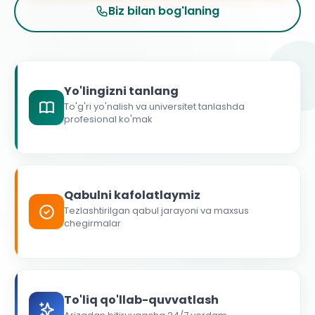
Biz bilan bog'laning
Yo'lingizni tanlang
To'g'ri yo'nalish va universitet tanlashda
profesional ko'mak
Qabulni kafolatlaymiz
Tezlashtirilgan qabul jarayoni va maxsus
chegirmalar
To'liq qo'llab-quvvatlash