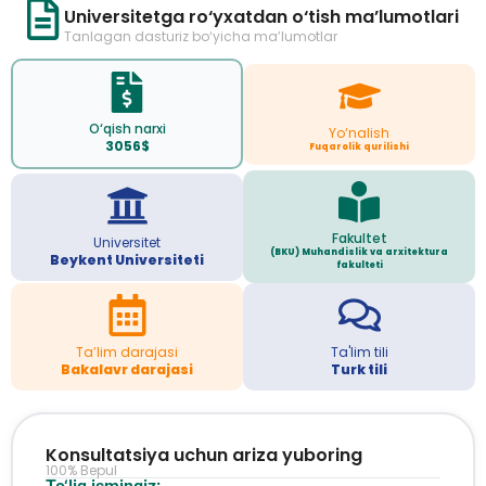
Universitetga ro‘yxatdan o‘tish ma’lumotlari
Tanlagan dasturiz bo‘yicha ma’lumotlar
O‘qish narxi
Yo‘nalish
3056$
Fuqarolik qurilishi
Fakultet
Universitet
(BKU) Muhandislik va arxitektura
Beykent Universiteti
fakulteti
Ta’lim darajasi
Ta'lim tili
Bakalavr darajasi
Turk tili
Konsultatsiya uchun ariza yuboring
100% Bepul