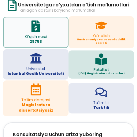
Universitetga ro‘yxatdan o‘tish ma’lumotlari
Tanlagan dasturiz bo‘yicha ma’lumotlar
Yo‘nalish
O‘qish narxi
Gastronomiya va pazandachilik
2875$
san’ati
Universitet
Fakultet
Istanbul Gedik Universiteti
(IGU) Magistratura dasturlari
Ta’lim darajasi
Ta'lim tili
Magistratura
Turk tili
dissertatsiyasiz
Konsultatsiya uchun ariza yuboring