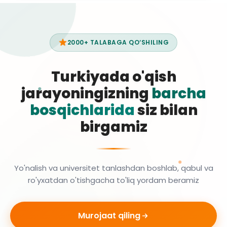
2000+ TALABAGA QO‘SHILING
Turkiyada o'qish
jarayoningizning
barcha
bosqichlarida
siz bilan
birgamiz
Yo'nalish va universitet tanlashdan boshlab, qabul va
ro'yxatdan o'tishgacha to'liq yordam beramiz
Murojaat qiling