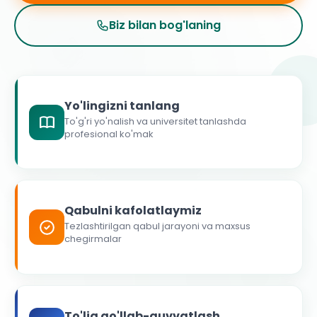
Biz bilan bog'laning
Yo'lingizni tanlang
To'g'ri yo'nalish va universitet tanlashda
profesional ko'mak
Qabulni kafolatlaymiz
Tezlashtirilgan qabul jarayoni va maxsus
chegirmalar
To'liq qo'llab-quvvatlash