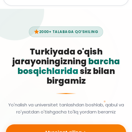
2000+ TALABAGA QO‘SHILING
Turkiyada o'qish
jarayoningizning
barcha
bosqichlarida
siz bilan
birgamiz
Yo'nalish va universitet tanlashdan boshlab, qabul va
ro'yxatdan o'tishgacha to'liq yordam beramiz