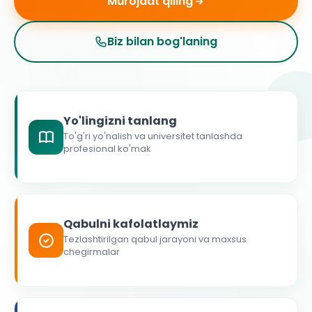
Murojaat qiling
Biz bilan bog'laning
Yo'lingizni tanlang
To'g'ri yo'nalish va universitet tanlashda
profesional ko'mak
Qabulni kafolatlaymiz
Tezlashtirilgan qabul jarayoni va maxsus
chegirmalar