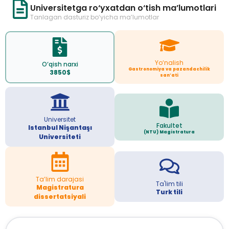
Universitetga ro‘yxatdan o‘tish ma’lumotlari
Tanlagan dasturiz bo‘yicha ma’lumotlar
Yo‘nalish
O‘qish narxi
Gastronomiya va pazandachilik
3850$
san’ati
Universitet
Fakultet
Istanbul Nişantaşı
(NTU) Magistratura
Universiteti
Ta’lim darajasi
Ta'lim tili
Magistratura
Turk tili
dissertatsiyali