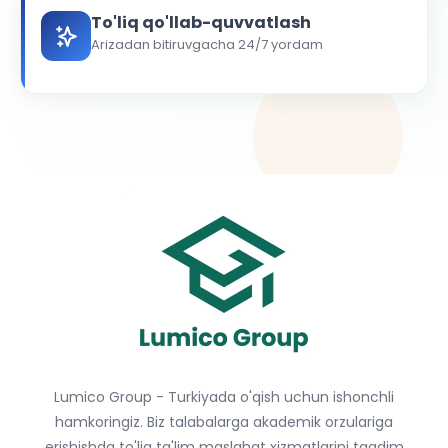
To'liq qo'llab-quvvatlash
Arizadan bitiruvgacha 24/7 yordam
Lumico Group - Turkiyada o'qish uchun ishonchli
hamkoringiz. Biz talabalarga akademik orzulariga
erishishda to'liq ta'lim maslahat xizmatlarini taqdim