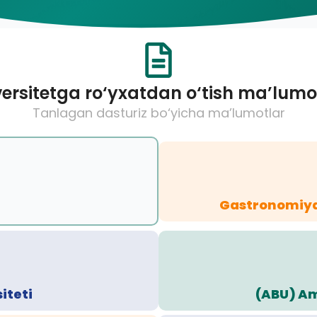
ersitetga ro‘yxatdan o‘tish ma’lumo
Tanlagan dasturiz bo‘yicha ma’lumotlar
Gastronomiya 
iteti
(ABU) Am