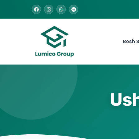
Bosh S
Ush