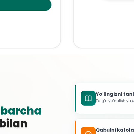
Yo'lingizni ta
To'g'ri yo'nalish va
g
barcha
 bilan
Qabulni kafol