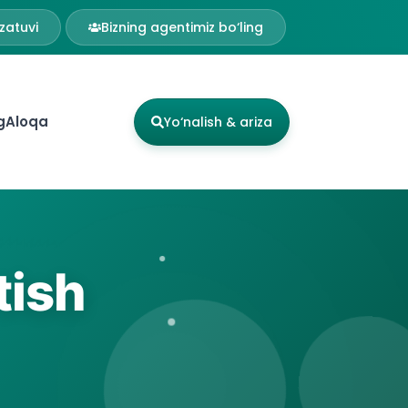
zatuvi
Bizning agentimiz bo‘ling
g
Aloqa
Yo‘nalish & ariza
tish