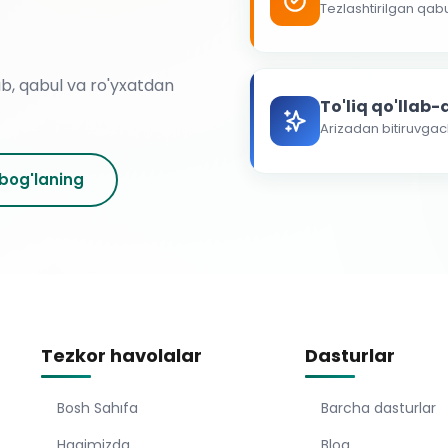
Tezlashtirilgan qab
ab, qabul va ro'yxatdan
To'liq qo'llab
Arizadan bitiruvga
 bog'laning
Tezkor havolalar
Dasturlar
Bosh Sahıfa
Barcha dasturlar
Haqimizda
Blog