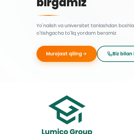
birgamiz
Yo'nalish va universitet tanlashdan boshl
o'tishgacha to'liq yordam beramiz
Murojaat qiling
Biz bilan