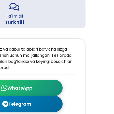
Ta'lim tili
Turk tili
z va qabul talablari bo’yicha sizga
erish uchun mo’ljallangan. Tez orada
ilan bog’lanadi va keyingi bosqichlar
radi.
WhatsApp
Telegram