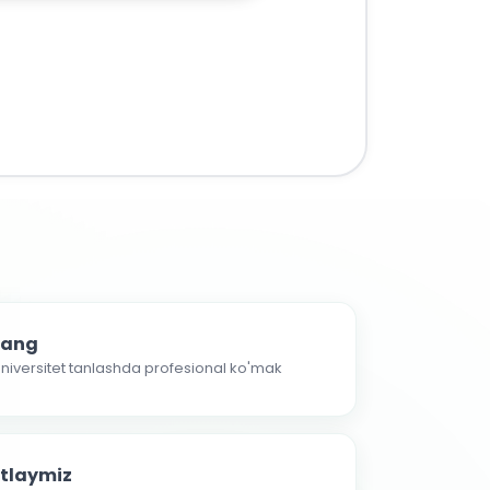
nlang
 universitet tanlashda profesional ko'mak
atlaymiz