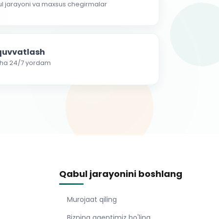
ul jarayoni va maxsus chegirmalar
-quvvatlash
cha 24/7 yordam
Qabul jarayonini boshlang
Murojaat qiling
Bizning agentimiz bo'ling