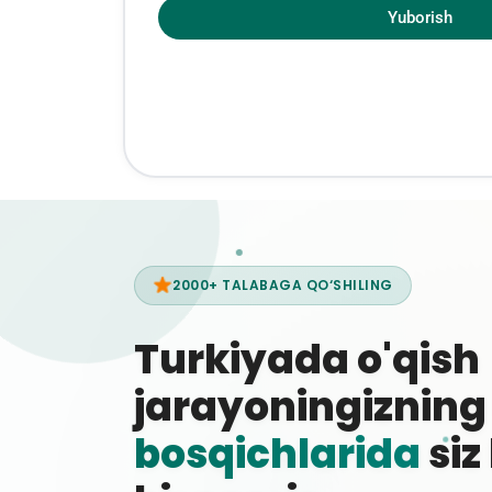
Yuborish
2000+ TALABAGA QO‘SHILING
Turkiyada o'qish
jarayoningiznin
bosqichlarida
siz