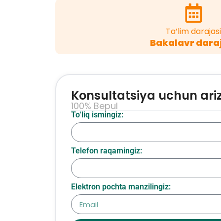
Ta’lim darajasi
Bakalavr dara
Konsultatsiya uchun ari
100% Bepul
To‘liq ismingiz:
Telefon raqamingiz:
Elektron pochta manzilingiz: