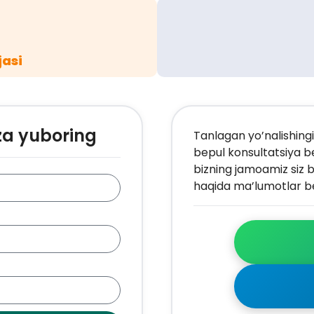
jasi
za yuboring
Tanlagan yo’nalishingi
bepul konsultatsiya b
bizning jamoamiz siz b
haqida ma’lumotlar be