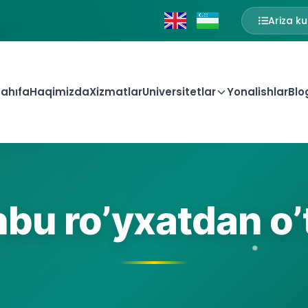
Ariza ku
ahıfa
Haqimizda
Xizmatlar
Universitetlar
Yonalishlar
Blo
bu ro’yxatdan o’