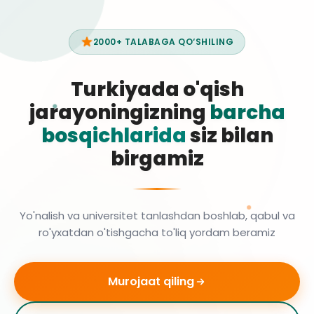
2000+ TALABAGA QO‘SHILING
Turkiyada o'qish
jarayoningizning
barcha
bosqichlarida
siz bilan
birgamiz
Yo'nalish va universitet tanlashdan boshlab, qabul va
ro'yxatdan o'tishgacha to'liq yordam beramiz
Murojaat qiling