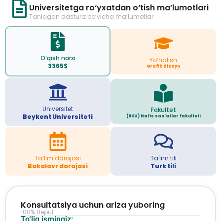
Universitetga ro‘yxatdan o‘tish ma’lumotlari
Tanlagan dasturiz bo‘yicha ma’lumotlar
O‘qish narxi
Yo‘nalish
3365$
Grafik dizayn
Universitet
Fakultet
Beykent Universiteti
(BKU) Nafis san'atlar fakulteti
Ta’lim darajasi
Ta'lim tili
Bakalavr darajasi
Turk tili
Konsultatsiya uchun ariza yuboring
100% Bepul
To‘liq ismingiz: