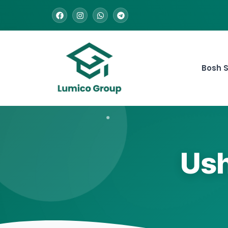
Bosh S
Ush