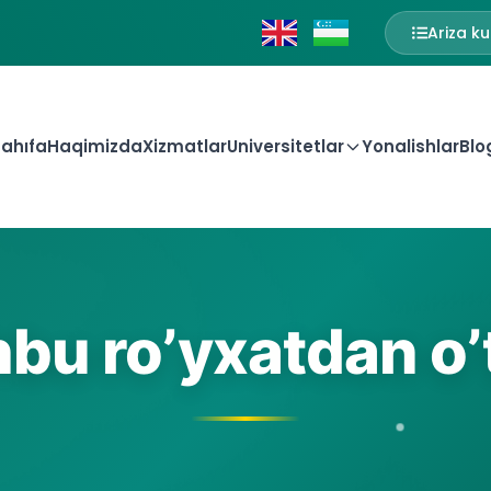
Ariza ku
ahıfa
Haqimizda
Xizmatlar
Universitetlar
Yonalishlar
Blo
bu ro’yxatdan o’