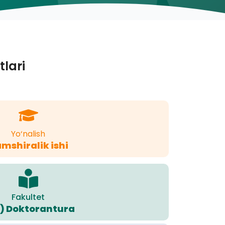
tlari
Yo‘nalish
mshiralik ishi
Fakultet
) Doktorantura