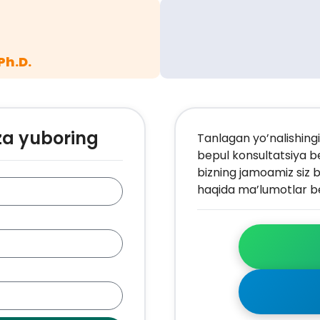
Ph.D.
za yuboring
Tanlagan yo’nalishingi
bepul konsultatsiya b
bizning jamoamiz siz b
haqida ma’lumotlar be