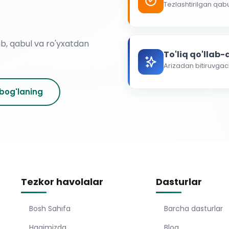
Tezlashtirilgan qab
ab, qabul va ro'yxatdan
To'liq qo'llab
Arizadan bitiruvga
 bog'laning
Tezkor havolalar
Dasturlar
Bosh Sahıfa
Barcha dasturlar
Haqimizda
Blog