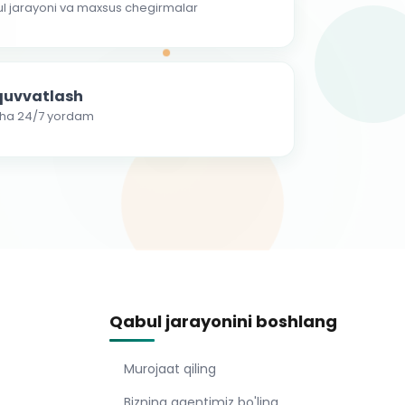
ul jarayoni va maxsus chegirmalar
-quvvatlash
cha 24/7 yordam
Qabul jarayonini boshlang
Murojaat qiling
Bizning agentimiz bo'ling