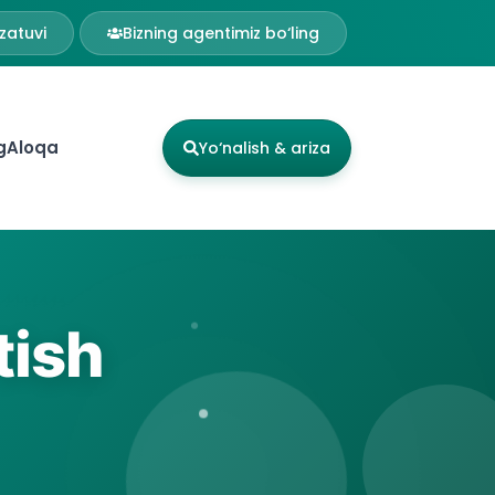
zatuvi
Bizning agentimiz bo‘ling
g
Aloqa
Yo‘nalish & ariza
tish