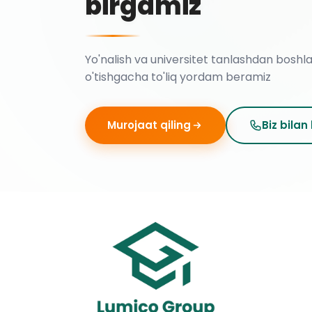
birgamiz
Yo'nalish va universitet tanlashdan boshl
o'tishgacha to'liq yordam beramiz
Murojaat qiling
Biz bilan