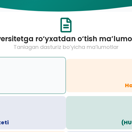
ersitetga ro‘yxatdan o‘tish ma’lumo
Tanlagan dasturiz bo‘yicha ma’lumotlar
Ha
teti
(HU