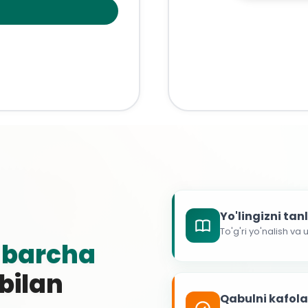
Yo'lingizni ta
To'g'ri yo'nalish va
g
barcha
 bilan
Qabulni kafol