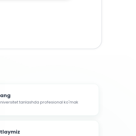
nlang
 universitet tanlashda profesional ko'mak
atlaymiz