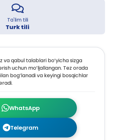
Ta'lim tili
Turk tili
z va qabul talablari bo’yicha sizga
erish uchun mo’ljallangan. Tez orada
ilan bog’lanadi va keyingi bosqichlar
radi.
WhatsApp
Telegram