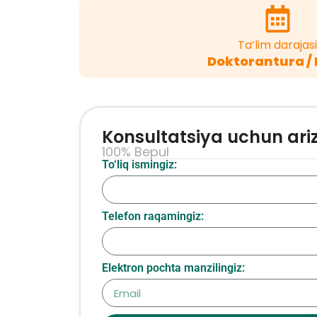
Ta’lim darajasi
Doktorantura / 
Konsultatsiya uchun ari
100% Bepul
To‘liq ismingiz:
Telefon raqamingiz:
Elektron pochta manzilingiz: