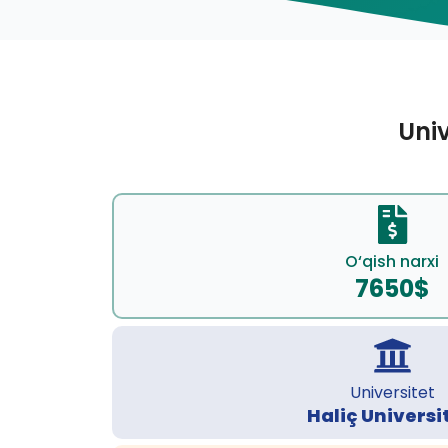
Univ
O‘qish narxi
7650$
Universitet
Haliç Universi