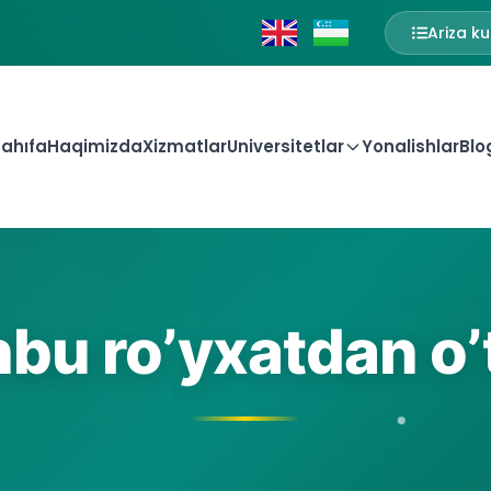
Ariza ku
ahıfa
Haqimizda
Xizmatlar
Universitetlar
Yonalishlar
Blo
bu ro’yxatdan o’