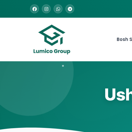
Bosh S
Ush