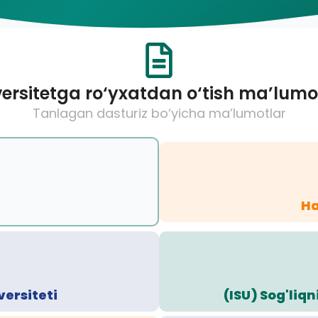
ersitetga ro‘yxatdan o‘tish ma’lumo
Tanlagan dasturiz bo‘yicha ma’lumotlar
Ha
versiteti
(ISU) Sog'liqn