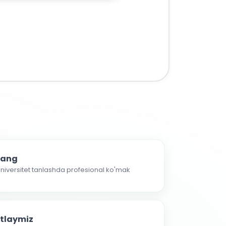
nlang
 universitet tanlashda profesional ko'mak
atlaymiz