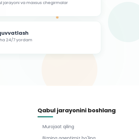
ul jarayoni va maxsus chegirmalar
-quvvatlash
cha 24/7 yordam
Qabul jarayonini boshlang
Murojaat qiling
Bizning agentimiz bo'ling