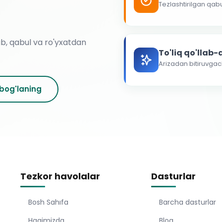
Tezlashtirilgan qab
ab, qabul va ro'yxatdan
To'liq qo'llab
Arizadan bitiruvga
 bog'laning
Tezkor havolalar
Dasturlar
Bosh Sahıfa
Barcha dasturlar
Haqimizda
Blog