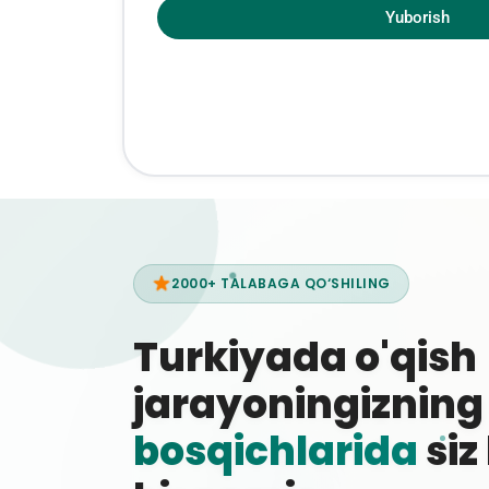
Yuborish
2000+ TALABAGA QO‘SHILING
Turkiyada o'qish
jarayoningiznin
bosqichlarida
siz