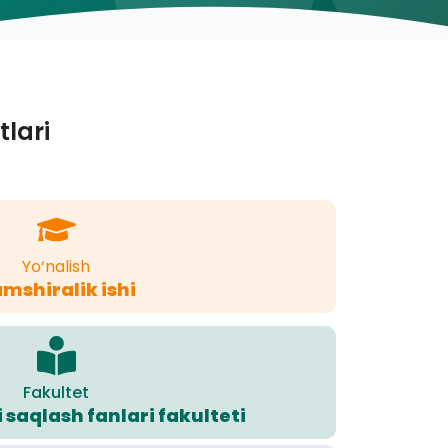
tlari
Yo‘nalish
mshiralik ishi
Fakultet
i saqlash fanlari fakulteti