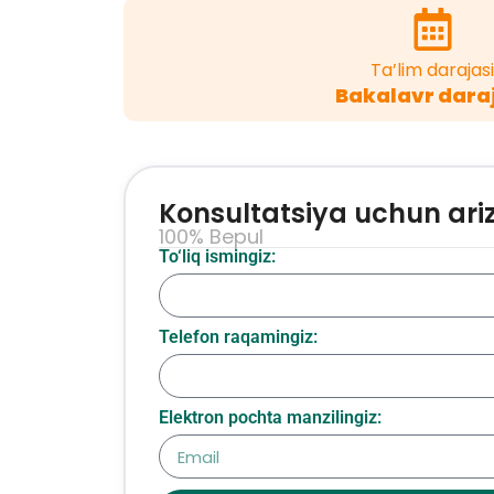
Ta’lim darajasi
Bakalavr dara
Konsultatsiya uchun ari
100% Bepul
To‘liq ismingiz:
Telefon raqamingiz:
Elektron pochta manzilingiz: