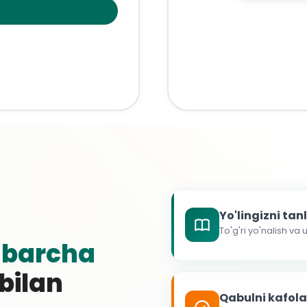
Yo'lingizni ta
To'g'ri yo'nalish va
g
barcha
 bilan
Qabulni kafol