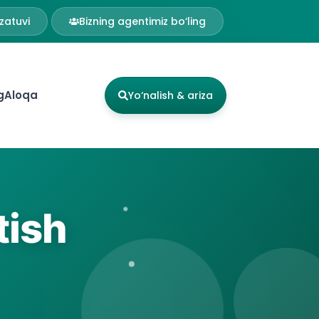
zatuvi
Bizning agentimiz bo‘ling
g
Aloqa
Yo‘nalish & ariza
tish