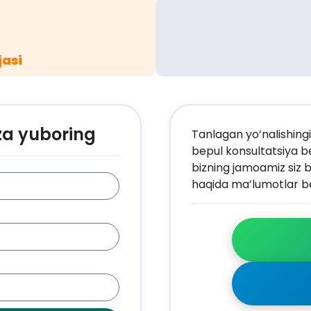
jasi
za yuboring
Tanlagan yo’nalishingi
bepul konsultatsiya b
bizning jamoamiz siz b
haqida ma’lumotlar be