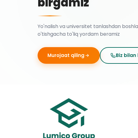
birgamiz
Yo'nalish va universitet tanlashdan boshl
o'tishgacha to'liq yordam beramiz
Murojaat qiling
Biz bilan