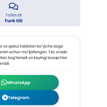
Ta'lim tili
Turk tili
z va qabul talablari bo’yicha sizga
erish uchun mo’ljallangan. Tez orada
ilan bog’lanadi va keyingi bosqichlar
radi.
WhatsApp
Telegram