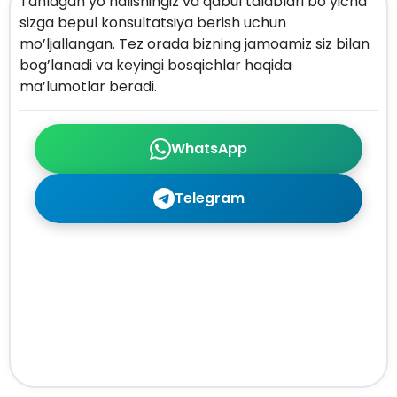
Tanlagan yo’nalishingiz va qabul talablari bo’yicha
sizga bepul konsultatsiya berish uchun
mo’ljallangan. Tez orada bizning jamoamiz siz bilan
bog’lanadi va keyingi bosqichlar haqida
ma’lumotlar beradi.
WhatsApp
Telegram