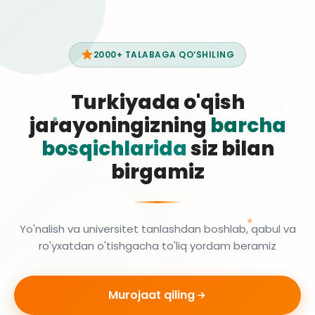
2000+ TALABAGA QO‘SHILING
Turkiyada o'qish
jarayoningizning
barcha
bosqichlarida
siz bilan
birgamiz
Yo'nalish va universitet tanlashdan boshlab, qabul va
ro'yxatdan o'tishgacha to'liq yordam beramiz
Murojaat qiling