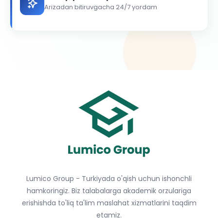
Arizadan bitiruvgacha 24/7 yordam
Lumico Group - Turkiyada o'qish uchun ishonchli
hamkoringiz. Biz talabalarga akademik orzulariga
erishishda to'liq ta'lim maslahat xizmatlarini taqdim
etamiz.