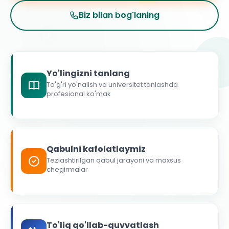
Biz bilan bog'laning
Yo'lingizni tanlang
To'g'ri yo'nalish va universitet tanlashda
profesional ko'mak
Qabulni kafolatlaymiz
Tezlashtirilgan qabul jarayoni va maxsus
chegirmalar
To'liq qo'llab-quvvatlash