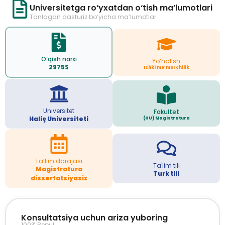
Universitetga ro‘yxatdan o‘tish ma’lumotlari
Tanlagan dasturiz bo‘yicha ma’lumotlar
O‘qish narxi
Yo‘nalish
2975$
Ichki me’morchilik
Universitet
Fakultet
Haliç Universiteti
(HU) Magistratura
Ta’lim darajasi
Ta'lim tili
Magistratura
Turk tili
dissertatsiyasiz
Konsultatsiya uchun ariza yuboring
100% Bepul