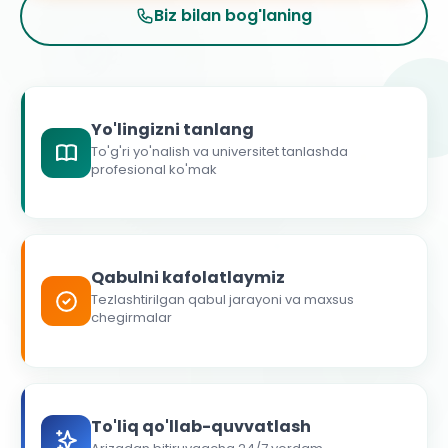
Biz bilan bog'laning
Yo'lingizni tanlang
To'g'ri yo'nalish va universitet tanlashda
profesional ko'mak
Qabulni kafolatlaymiz
Tezlashtirilgan qabul jarayoni va maxsus
chegirmalar
To'liq qo'llab-quvvatlash