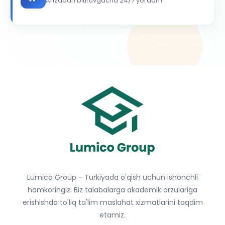
Arizadan bitiruvgacha 24/7 yordam
Lumico Group - Turkiyada o'qish uchun ishonchli
hamkoringiz. Biz talabalarga akademik orzulariga
erishishda to'liq ta'lim maslahat xizmatlarini taqdim
etamiz.