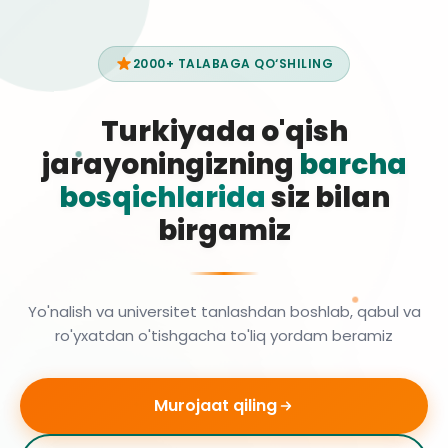
2000+ TALABAGA QO‘SHILING
Turkiyada o'qish
jarayoningizning
barcha
bosqichlarida
siz bilan
birgamiz
Yo'nalish va universitet tanlashdan boshlab, qabul va
ro'yxatdan o'tishgacha to'liq yordam beramiz
Murojaat qiling