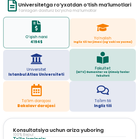
Universitetga ro‘yxatdan o‘tish ma’lumotlari
Tanlagan dasturiz bo‘yicha ma’lumotlar
O‘qish narxi
Yo‘nalish
4194$
Ingliz tili tarjimasi (og’zaki va yozma)
Fakultet
Universitet
(IATU) Gumanitar va ijtimoiy fanlar
Istanbul Atlas Universiteti
fakulteti
Ta’lim darajasi
Ta'lim tili
Bakalavr darajasi
Ingliz tili
Konsultatsiya uchun ariza yuboring
100% Bepul