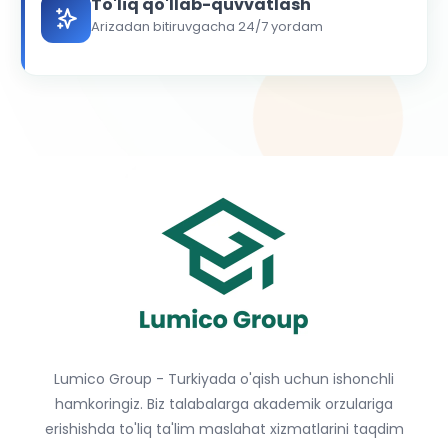
To'liq qo'llab-quvvatlash
Arizadan bitiruvgacha 24/7 yordam
Lumico Group - Turkiyada o'qish uchun ishonchli
hamkoringiz. Biz talabalarga akademik orzulariga
erishishda to'liq ta'lim maslahat xizmatlarini taqdim