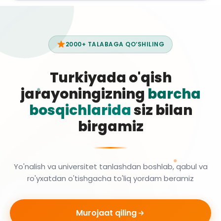
2000+ TALABAGA QO‘SHILING
Turkiyada o'qish
jarayoningizning
barcha
bosqichlarida
siz bilan
birgamiz
Yo'nalish va universitet tanlashdan boshlab, qabul va
ro'yxatdan o'tishgacha to'liq yordam beramiz
Murojaat qiling