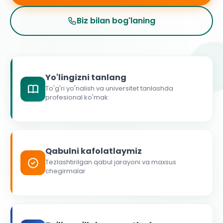
Biz bilan bog'laning
Yo'lingizni tanlang
To'g'ri yo'nalish va universitet tanlashda
profesional ko'mak
Qabulni kafolatlaymiz
Tezlashtirilgan qabul jarayoni va maxsus
chegirmalar