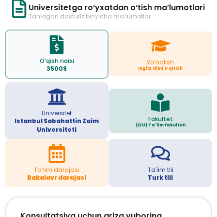
Universitetga ro‘yxatdan o‘tish ma’lumotlari
Tanlagan dasturiz bo‘yicha ma’lumotlar
O‘qish narxi
Yo‘nalish
3500$
Ingliz tilini o’qitish
Universitet
Fakultet
Istanbul Sabahattin Zaim
(IZU) Ta'lim fakulteti
Universiteti
Ta’lim darajasi
Ta'lim tili
Bakalavr darajasi
Turk tili
Konsultatsiya uchun ariza yuboring