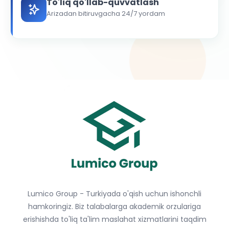
To'liq qo'llab-quvvatlash
Arizadan bitiruvgacha 24/7 yordam
Lumico Group - Turkiyada o'qish uchun ishonchli
hamkoringiz. Biz talabalarga akademik orzulariga
erishishda to'liq ta'lim maslahat xizmatlarini taqdim