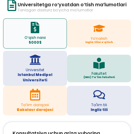
Universitetga ro‘yxatdan o‘tish ma’lumotlari
Tanlagan dasturiz bo‘yicha ma’lumotlar
O‘qish narxi
Yo‘nalish
5000$
Ingliz tilini o’qitish
Universitet
Fakultet
Istanbul Medipol
(IMU) Ta'lim fakulteti
Universiteti
Ta’lim darajasi
Ta'lim tili
Bakalavr darajasi
Ingliz tili
Konsultatsiya uchun ariza yuboring