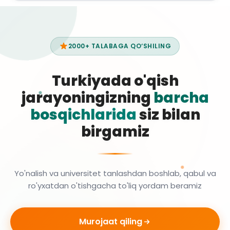
2000+ TALABAGA QO‘SHILING
Turkiyada o'qish
jarayoningizning
barcha
bosqichlarida
siz bilan
birgamiz
Yo'nalish va universitet tanlashdan boshlab, qabul va
ro'yxatdan o'tishgacha to'liq yordam beramiz
Murojaat qiling