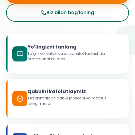
Biz bilan bog'laning
Yo'lingizni tanlang
To'g'ri yo'nalish va universitet tanlashda
profesional ko'mak
Qabulni kafolatlaymiz
Tezlashtirilgan qabul jarayoni va maxsus
chegirmalar