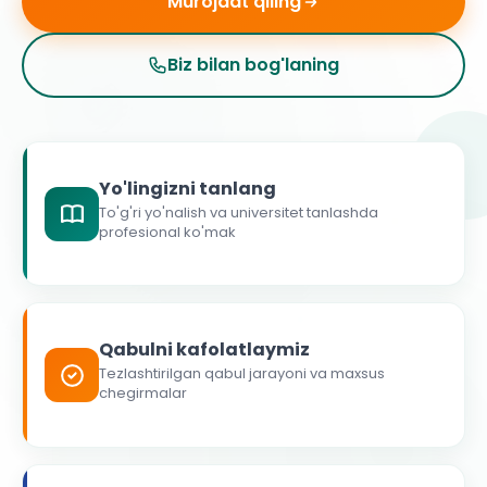
Murojaat qiling
Biz bilan bog'laning
Yo'lingizni tanlang
To'g'ri yo'nalish va universitet tanlashda
profesional ko'mak
Qabulni kafolatlaymiz
Tezlashtirilgan qabul jarayoni va maxsus
chegirmalar