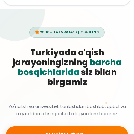
2000+ TALABAGA QO‘SHILING
Turkiyada o'qish
jarayoningizning
barcha
bosqichlarida
siz bilan
birgamiz
Yo'nalish va universitet tanlashdan boshlab, qabul va
ro'yxatdan o'tishgacha to'liq yordam beramiz