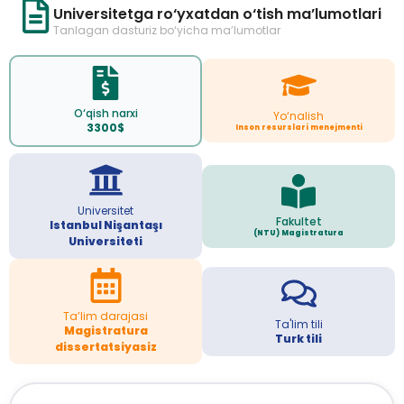
Universitetga ro‘yxatdan o‘tish ma’lumotlari
Tanlagan dasturiz bo‘yicha ma’lumotlar
O‘qish narxi
Yo‘nalish
3300$
Inson resurslari menejmenti
Universitet
Fakultet
Istanbul Nişantaşı
(NTU) Magistratura
Universiteti
Ta’lim darajasi
Ta'lim tili
Magistratura
Turk tili
dissertatsiyasiz