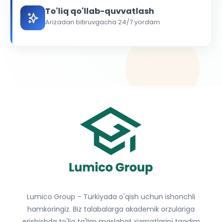
To'liq qo'llab-quvvatlash
Arizadan bitiruvgacha 24/7 yordam
Lumico Group - Turkiyada o'qish uchun ishonchli
hamkoringiz. Biz talabalarga akademik orzulariga
erishishda to'liq ta'lim maslahat xizmatlarini taqdim