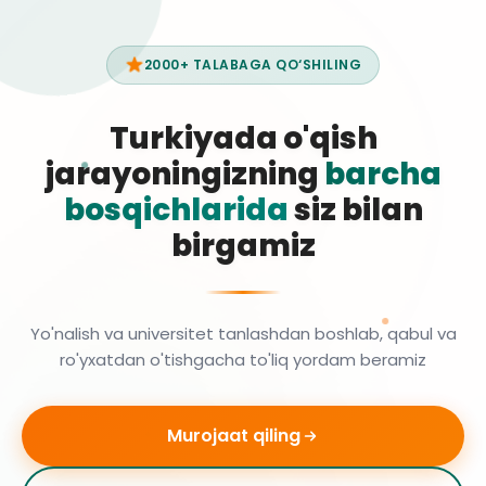
2000+ TALABAGA QO‘SHILING
Turkiyada o'qish
jarayoningizning
barcha
bosqichlarida
siz bilan
birgamiz
Yo'nalish va universitet tanlashdan boshlab, qabul va
ro'yxatdan o'tishgacha to'liq yordam beramiz
Murojaat qiling