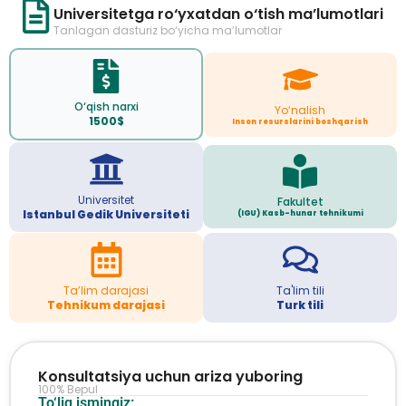
Universitetga ro‘yxatdan o‘tish ma’lumotlari
Tanlagan dasturiz bo‘yicha ma’lumotlar
O‘qish narxi
Yo‘nalish
1500$
Inson resurslarini boshqarish
Universitet
Fakultet
Istanbul Gedik Universiteti
(IGU) Kasb-hunar tehnikumi
Ta’lim darajasi
Ta'lim tili
Tehnikum darajasi
Turk tili
Konsultatsiya uchun ariza yuboring
100% Bepul
To‘liq ismingiz: