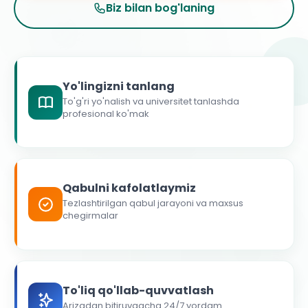
Biz bilan bog'laning
Yo'lingizni tanlang
To'g'ri yo'nalish va universitet tanlashda
profesional ko'mak
Qabulni kafolatlaymiz
Tezlashtirilgan qabul jarayoni va maxsus
chegirmalar
To'liq qo'llab-quvvatlash
Arizadan bitiruvgacha 24/7 yordam