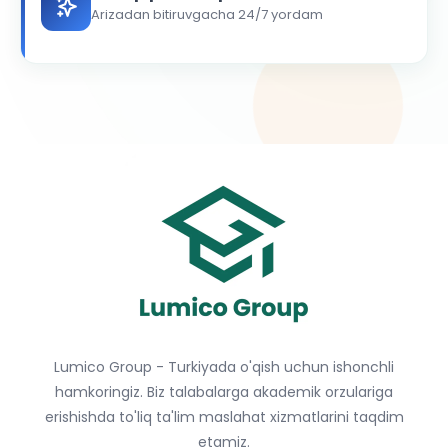
Arizadan bitiruvgacha 24/7 yordam
Lumico Group - Turkiyada o'qish uchun ishonchli
hamkoringiz. Biz talabalarga akademik orzulariga
erishishda to'liq ta'lim maslahat xizmatlarini taqdim
etamiz.