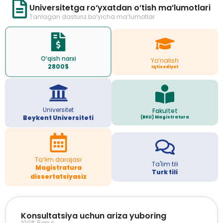
Universitetga ro‘yxatdan o‘tish ma’lumotlari
Tanlagan dasturiz bo‘yicha ma’lumotlar
O‘qish narxi
Yo‘nalish
2800$
Iqtisodiyot
Universitet
Fakultet
Beykent Universiteti
(BKU) Magistratura
Ta’lim darajasi
Ta'lim tili
Magistratura
Turk tili
dissertatsiyasiz
Konsultatsiya uchun ariza yuboring
100% Bepul