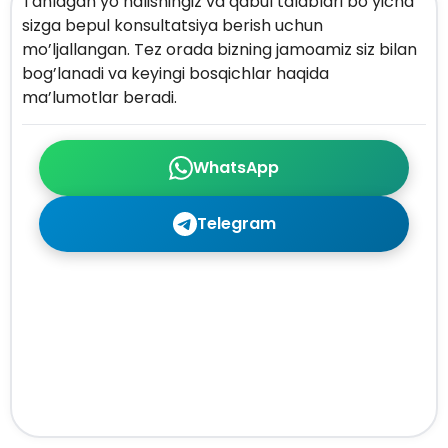
Tanlagan yo’nalishingiz va qabul talablari bo’yicha
sizga bepul konsultatsiya berish uchun
mo’ljallangan. Tez orada bizning jamoamiz siz bilan
bog’lanadi va keyingi bosqichlar haqida
ma’lumotlar beradi.
WhatsApp
Telegram