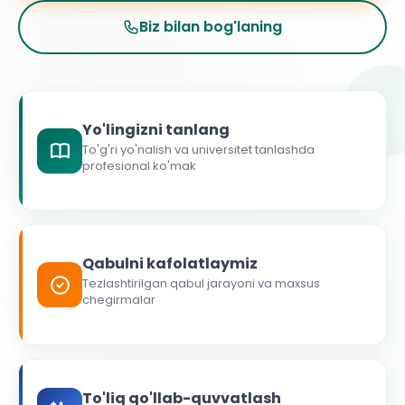
Biz bilan bog'laning
Yo'lingizni tanlang
To'g'ri yo'nalish va universitet tanlashda
profesional ko'mak
Qabulni kafolatlaymiz
Tezlashtirilgan qabul jarayoni va maxsus
chegirmalar
To'liq qo'llab-quvvatlash