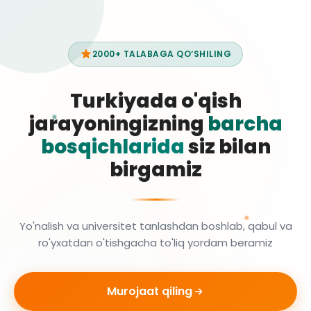
2000+ TALABAGA QO‘SHILING
Turkiyada o'qish
jarayoningizning
barcha
bosqichlarida
siz bilan
birgamiz
Yo'nalish va universitet tanlashdan boshlab, qabul va
ro'yxatdan o'tishgacha to'liq yordam beramiz
Murojaat qiling