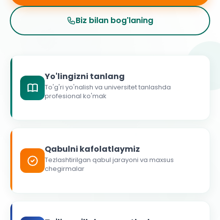
Biz bilan bog'laning
Yo'lingizni tanlang
To'g'ri yo'nalish va universitet tanlashda
profesional ko'mak
Qabulni kafolatlaymiz
Tezlashtirilgan qabul jarayoni va maxsus
chegirmalar