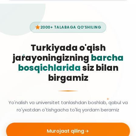
2000+ TALABAGA QO‘SHILING
Turkiyada o'qish
jarayoningizning
barcha
bosqichlarida
siz bilan
birgamiz
Yo'nalish va universitet tanlashdan boshlab, qabul va
ro'yxatdan o'tishgacha to'liq yordam beramiz
Murojaat qiling