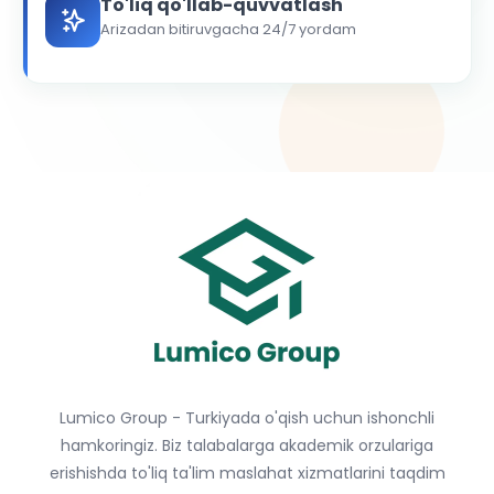
To'liq qo'llab-quvvatlash
Arizadan bitiruvgacha 24/7 yordam
Lumico Group - Turkiyada o'qish uchun ishonchli
hamkoringiz. Biz talabalarga akademik orzulariga
erishishda to'liq ta'lim maslahat xizmatlarini taqdim