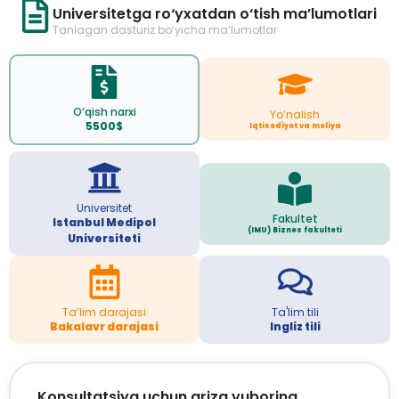
Universitetga ro‘yxatdan o‘tish ma’lumotlari
Tanlagan dasturiz bo‘yicha ma’lumotlar
O‘qish narxi
Yo‘nalish
5500$
Iqtisodiyot va moliya
Universitet
Fakultet
Istanbul Medipol
(IMU) Biznes fakulteti
Universiteti
Ta’lim darajasi
Ta'lim tili
Bakalavr darajasi
Ingliz tili
Konsultatsiya uchun ariza yuboring