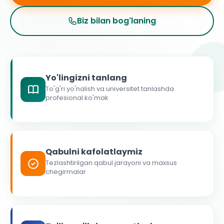
Biz bilan bog'laning
Yo'lingizni tanlang
To'g'ri yo'nalish va universitet tanlashda
profesional ko'mak
Qabulni kafolatlaymiz
Tezlashtirilgan qabul jarayoni va maxsus
chegirmalar