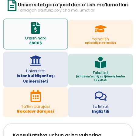
Universitetga ro‘yxatdan o‘tish ma’lumotlari
Tanlagan dasturiz bo‘yicha ma’lumotlar
O‘qish narxi
Yo‘nalish
3800$
Iqtisodiyot va moliya
Universitet
Fakultet
Istanbul Nişantaşı
(NTU) Ma'muriy va ijtimoiy fanlar
fakulteti
Universiteti
Ta’lim darajasi
Ta'lim tili
Bakalavr darajasi
Ingliz tili
Konsultatsiya uchun ariza yuboring