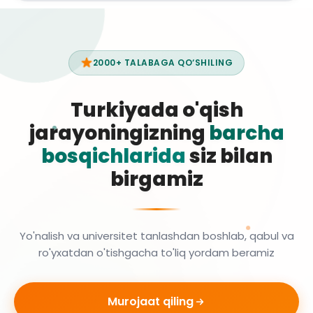
2000+ TALABAGA QO‘SHILING
Turkiyada o'qish
jarayoningizning
barcha
bosqichlarida
siz bilan
birgamiz
Yo'nalish va universitet tanlashdan boshlab, qabul va
ro'yxatdan o'tishgacha to'liq yordam beramiz
Murojaat qiling