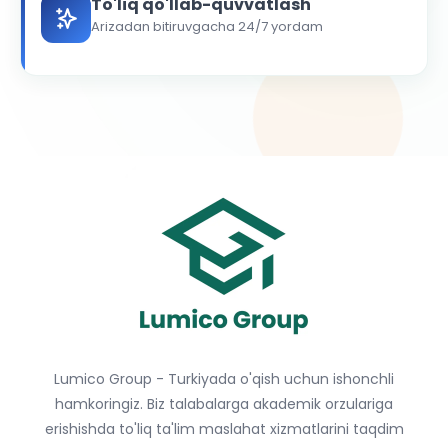
To'liq qo'llab-quvvatlash
Arizadan bitiruvgacha 24/7 yordam
Lumico Group - Turkiyada o'qish uchun ishonchli
hamkoringiz. Biz talabalarga akademik orzulariga
erishishda to'liq ta'lim maslahat xizmatlarini taqdim